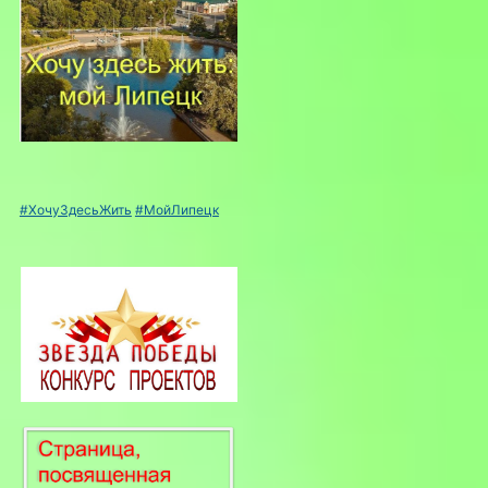
#ХочуЗдесьЖить
#МойЛипецк