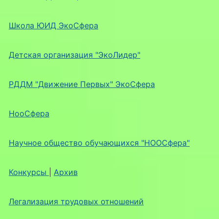
Школа ЮИД ЭкоСфера
Детская организация "ЭкоЛидер"
РДДМ "Движение Первых" ЭкоСфера
НооСфера
Научное общество обучающихся "НООСфера"
Конкурсы
|
Архив
Легализация трудовых отношений