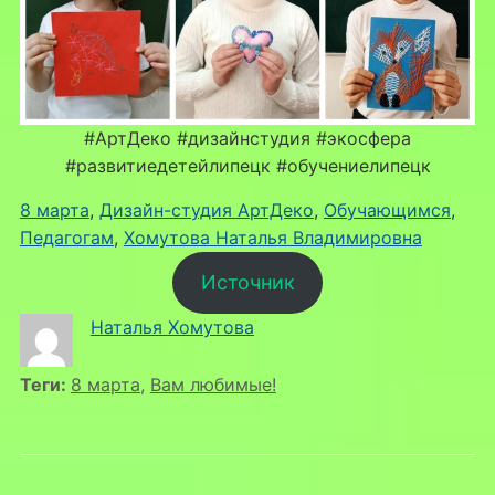
#АртДеко #дизайнстудия #экосфера
#развитиедетейлипецк #обучениелипецк
8 марта
, 
Дизайн-студия АртДеко
, 
Обучающимся
, 
Педагогам
, 
Хомутова Наталья Владимировна
Источник
Наталья Хомутова
Теги:
8 марта
,
Вам любимые!