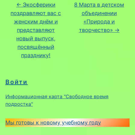
←
Экосферики
8 Марта в детском
поздравляют вас с
объединении
женским днём и
«Природа и
представляют
творчество»
→
новый выпуск,
посвящённый
празднику!
Войти
Информационная карта "Свободное время
подростка"
Мы готовы к новому учебному году