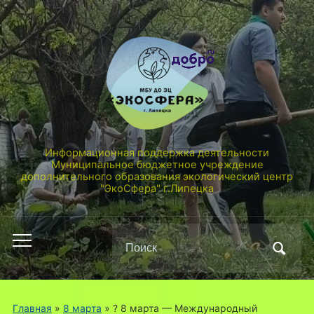
Информационная поддержка деятельности
Муниципальное бюджетное учреждение
дополнительного образования экологический центр
"ЭкоСфера" г.Липецка
Поиск
Переключить
по:
мобильное
меню
Главная
»
8 марта
»
? 8 марта — Международный