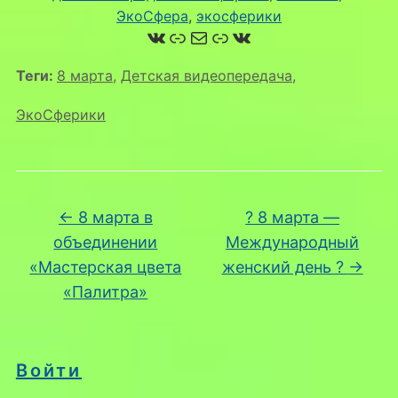
ЭкоСфера
, 
экосферики
ВКонтакте
Ссылка
Почта
Ссылка
ВКонтакте
Теги:
8 марта
,
Детская видеопередача
,
ЭкоСферики
←
8 марта в
? 8 марта —
объединении
Международный
«Мастерская цвета
женский день ?
→
«Палитра»
Войти