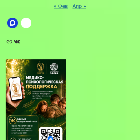
« Фев
Апр »
Ссылка
ВКонтакте