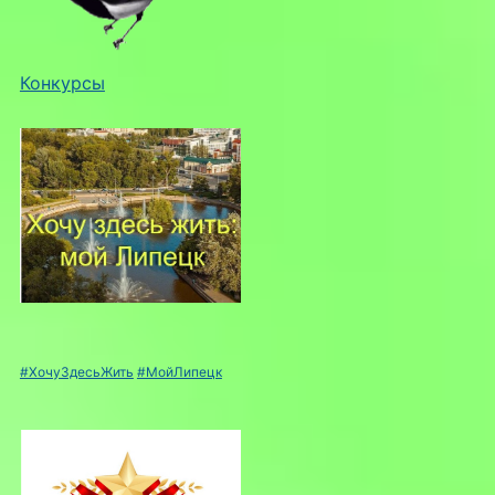
Конкурсы
#ХочуЗдесьЖить
#МойЛипецк