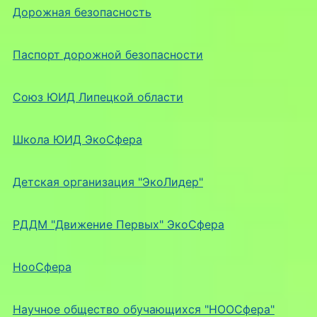
Дорожная безопасность
Паспорт дорожной безопасности
Союз ЮИД Липецкой области
Школа ЮИД ЭкоСфера
Детская организация "ЭкоЛидер"
РДДМ "Движение Первых" ЭкоСфера
НооСфера
Научное общество обучающихся "НООСфера"