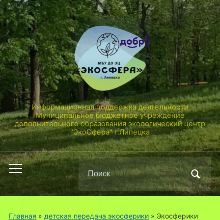
Информационная поддержка деятельности
Муниципальное бюджетное учреждение
дополнительного образования экологический центр
"ЭкоСфера" г.Липецка
Поиск
Переключить
по:
мобильное
меню
Главная
»
детская передача экосферики
»
Экосферики