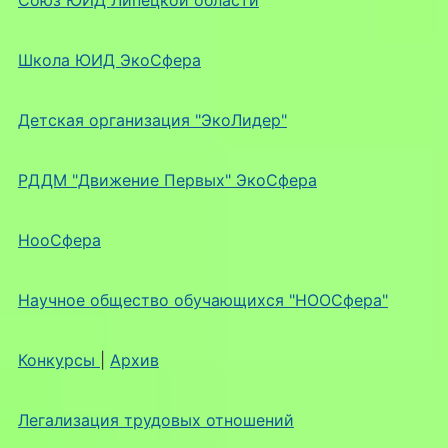
Союз ЮИД Липецкой области
Школа ЮИД ЭкоСфера
Детская организация "ЭкоЛидер"
РДДМ "Движение Первых" ЭкоСфера
НооСфера
Научное общество обучающихся "НООСфера"
Конкурсы
|
Архив
Легализация трудовых отношений