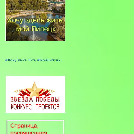
#ХочуЗдесьЖить
#МойЛипецк