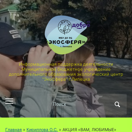
Информационная поддержка деятельности
Муниципальное бюджетное учреждение
дополнительного образования экологический центр
"ЭкоСфера" г.Липецка
Поиск
Переключить
по:
мобильное
меню
Главная
»
Кириллова О.С.
»
АКЦИЯ «ВАМ, ЛЮБИМЫЕ»