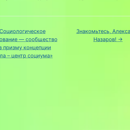
Cоциологическое
Знакомьтесь, Алекс
ование — сообщество
Назаров!
→
з призму концепции
ла – центр социума»