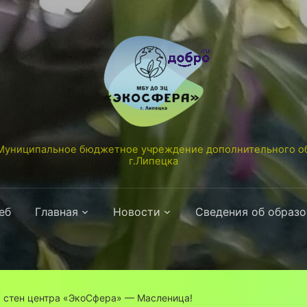
униципальное бюджетное учреждение дополнительного об
г.Липецка
еб
Главная
Новости
Сведения об образ
 стен центра «ЭкоСфера» — Масленица!