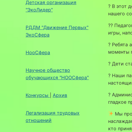
Детская организация
? В этот 
"ЭкоЛидер"
нашего со
?‍? Педаг
РДДМ "Движение Первых"
игры, нап
ЭкоСфера
? Ребята 
моменты 
НооСфера
? Дети ст
Научное общество
? Наши па
обучающихся "НООСфера"
настоящи
? Админис
Конкурсы
|
Архив
гладкое п
Легализация трудовых
Мы пров
отношений
наслажда
кто приня