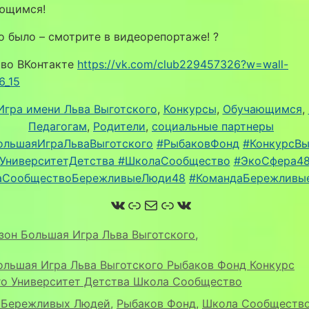
ющимся!
то было – смотрите в видеорепортаже! ?
во ВКонтакте
https://vk.com/club229457326?w=wall-
6_15
Игра имени Льва Выготского
, 
Конкурсы
, 
Обучающимся
, 
Педагогам
, 
Родители
, 
социальные партнеры
ольшаяИграЛьваВыготского
#РыбаковФонд
#КонкурсВы
УниверситетДетства #ШколаСообщество
#ЭкоСфера4
аСообществоБережливыеЛюди48
#КомандаБережливы
ВКонтакте
Ссылка
Почта
Ссылка
ВКонтакте
езон Большая Игра Льва Выготского
,
ольшая Игра Льва Выготского Рыбаков Фонд Конкурс
го Университет Детства Школа Сообщество
 Бережливых Людей
,
Рыбаков Фонд
,
Школа Сообществ