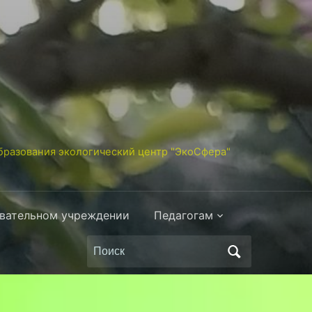
разования экологический центр "ЭкоСфера"
овательном учреждении
Педагогам
Поиск
по: