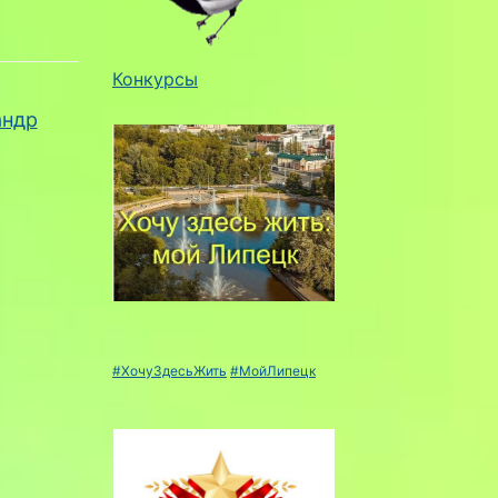
Конкурсы
андр
#ХочуЗдесьЖить
#МойЛипецк