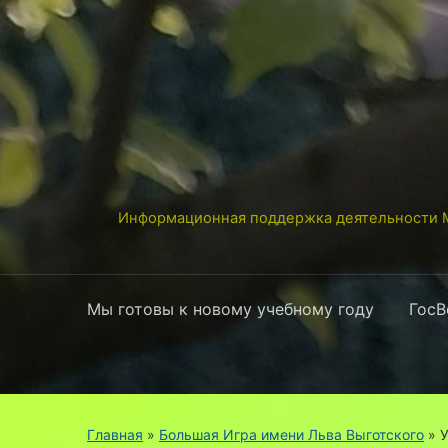
Информационная поддержка деятельности М
Мы готовы к новому учебному году
ГосВ
Главная
»
Большая Игра имени Льва Выготского
»
У