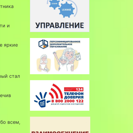
стника
ти и
е яркие
рый стал
печив
бо всем,