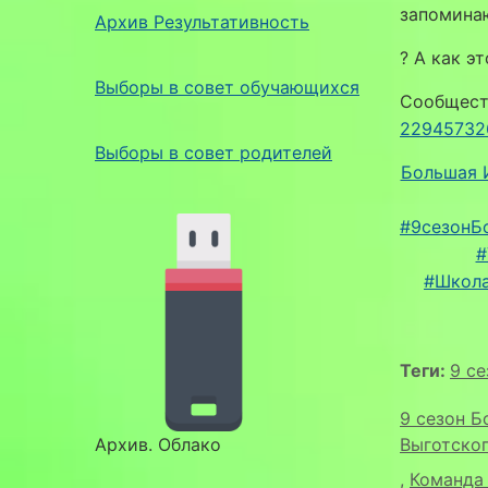
запомина
Архив Результативность
? А как э
Выборы в совет обучающихся
Сообщест
22945732
Выборы в совет родителей
Большая 
#9сезонБ
#
#Школ
Теги:
9 с
9 сезон Б
Архив. Облако
Выготско
,
Команда