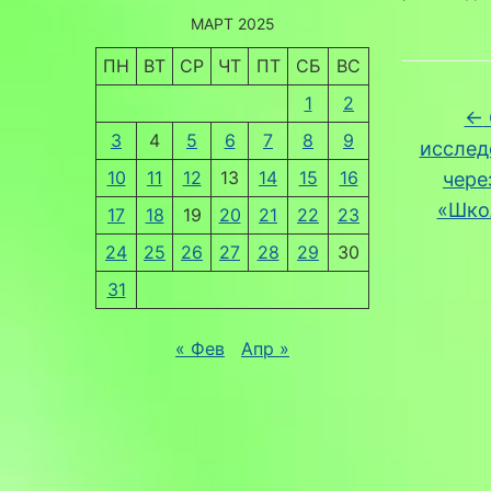
МАРТ 2025
ПН
ВТ
СР
ЧТ
ПТ
СБ
ВС
1
2
←
3
4
5
6
7
8
9
исслед
10
11
12
13
14
15
16
чере
«Шко
17
18
19
20
21
22
23
24
25
26
27
28
29
30
31
« Фев
Апр »