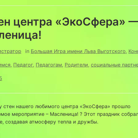
тен центра «ЭкоСфера» 
леница!
истратор
in
Большая Игра имени Льва Выготского
,
Кон
имся
,
Педагог
,
Педагогам
,
Родители
,
социальные партн
5
 у стен нашего любимого центра «ЭкоСфера» прошло
мое мероприятие – Масленица! ? Этот праздник собрал
е, создавая атмосферу тепла и дружбы.