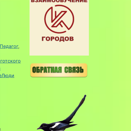
Педагог
, 
готского
8
еЛюди
о