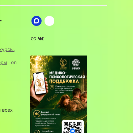
—
Ссылка
ВКонтакте
курсы
,
еры
on
 всех