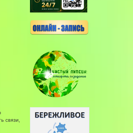
о
ь связи,