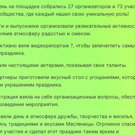
день на площадке собрались 27 организаторов и 73 уча
общества, где каждый нашел свою уникальную роль!
оги и выпускники организовали увлекательные активнос
олнив атмосферу радостью и смехом.
активно вели видеорепортаж ?, чтобы запечатлеть самы
праздника.
али настоящими актерами, показывая свои таланты.
ртнеры приготовили вкусный стол с угощениями, кото
м украшением праздника.
трация взяла на себя организационные вопросы, обес
роведение мероприятия.
ели день в атмосфере дружбы, творчества и веселья,
ясь традициями и вкусами Масленицы. Огромное спаси
л участие и сделал этот праздник таким ярким и