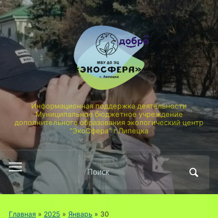
Информационная поддержка деятельности
Муниципальное бюджетное учреждение
дополнительного образования экологический центр
"ЭкоСфера" г.Липецка
Поиск
Переключить
по:
мобильное
меню
Главная
»
2025
»
Январь
»
30