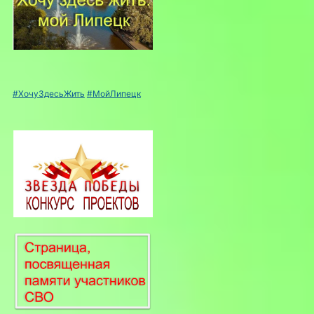
#ХочуЗдесьЖить
#МойЛипецк