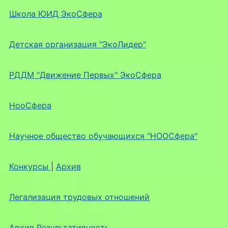
Школа ЮИД ЭкоСфера
Детская организация "ЭкоЛидер"
РДДМ "Движение Первых" ЭкоСфера
НооСфера
Научное общество обучающихся "НООСфера"
Конкурсы
|
Архив
Легализация трудовых отношений
Архив Результативность