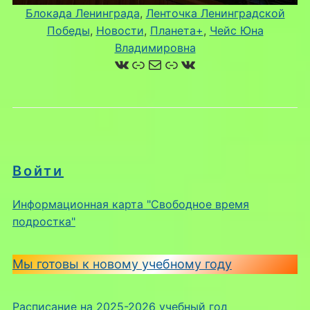
Блокада Ленинграда
, 
Ленточка Ленинградской
Победы
, 
Новости
, 
Планета+
, 
Чейс Юна
Владимировна
ВКонтакте
Ссылка
Почта
Ссылка
ВКонтакте
Войти
Информационная карта "Свободное время
подростка"
Мы готовы к новому учебному году
Расписание на 2025-2026 учебный год