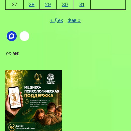
27
28
29
30
31
« Дек
Фев »
Ссылка
ВКонтакте