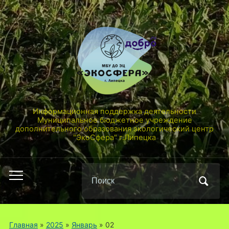
Информационная поддержка деятельности
Муниципальное бюджетное учреждение
дополнительного образования экологический центр
"ЭкоСфера" г.Липецка
Поиск
Переключить
по:
мобильное
меню
Главная
»
2025
»
Январь
»
02