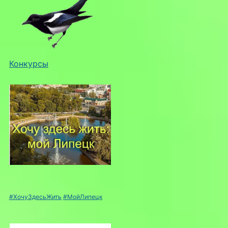
Конкурсы
#ХочуЗдесьЖить
#МойЛипецк