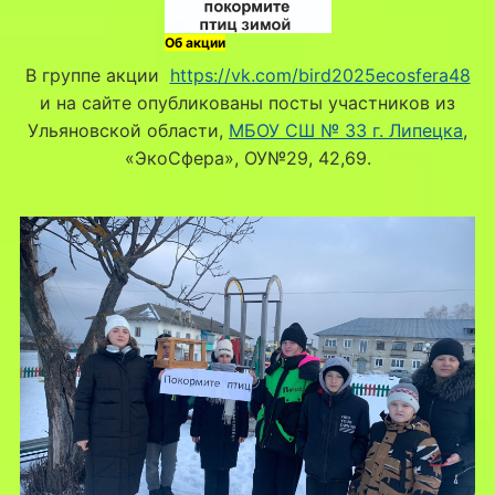
Об акции
В группе акции
https://vk.com/bird2025ecosfera48
и на сайте опубликованы посты участников из
Ульяновской области,
МБОУ СШ № 33 г. Липецка
,
«ЭкоСфера», ОУ№29, 42,69.