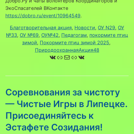
Добро.Ру и чаты волонтеров Координаторов и
ЭкоСпасателей ВКонтакте
https://dobro.ru/event/10964549
.
Благотворительная акция
, 
Новости
, 
ОУ N29
, 
ОУ
№33
, 
ОУ №69
, 
ОУ№42
, 
Педагогам
, 
покормите птиц
зимой
, 
Покормите птиц зимой 2025
, 
ПриродоохраннаяАкция48
ВКонтакте
Ссылка
Почта
Ссылка
ВКонтакте
Соревнования за чистоту
— Чистые Игры в Липецке.
Присоединяйтесь к
Эстафете Созидания!