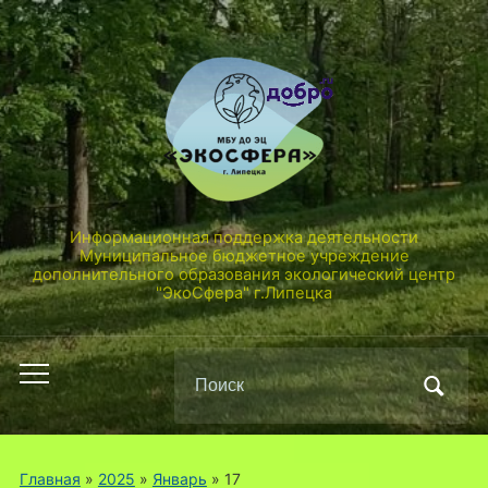
Информационная поддержка деятельности
Муниципальное бюджетное учреждение
дополнительного образования экологический центр
"ЭкоСфера" г.Липецка
Поиск
Переключить
по:
мобильное
меню
Главная
»
2025
»
Январь
»
17