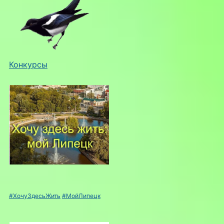
Конкурсы
#ХочуЗдесьЖить
#МойЛипецк