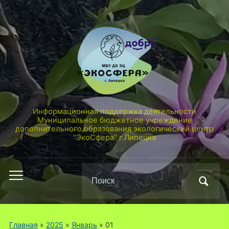
Информационная поддержка деятельности
Муниципальное бюджетное учреждение
дополнительного образования экологический центр
"ЭкоСфера" г.Липецка
Поиск
Переключить
по:
мобильное
меню
Главная
»
2025
»
Январь
»
01