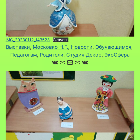
IMG_20230112_143523
Скачать
Выставки
, 
Московко Н.Г.
, 
Новости
, 
Обучающимся
, 
Педагогам
, 
Родители
, 
Студия Декор
, 
ЭкоСфера
ВКонтакте
Ссылка
Почта
Ссылка
ВКонтакте