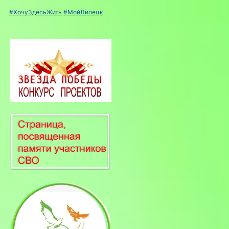
#ХочуЗдесьЖить
#МойЛипецк