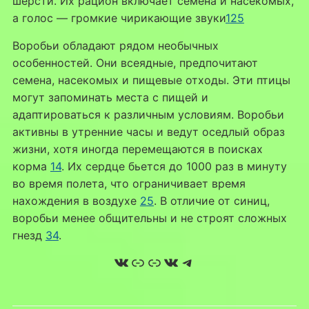
шерсти. Их рацион включает семена и насекомых,
а голос — громкие чирикающие звуки
1
2
5
Воробьи обладают рядом необычных
особенностей. Они всеядные, предпочитают
семена, насекомых и пищевые отходы. Эти птицы
могут запоминать места с пищей и
адаптироваться к различным условиям. Воробьи
активны в утренние часы и ведут оседлый образ
жизни, хотя иногда перемещаются в поисках
корма
1
4
. Их сердце бьется до 1000 раз в минуту
во время полета, что ограничивает время
нахождения в воздухе
2
5
. В отличие от синиц,
воробьи менее общительны и не строят сложных
гнезд
3
4
.
ВКонтакте
Ссылка
Ссылка
ВКонтакте
Telegram