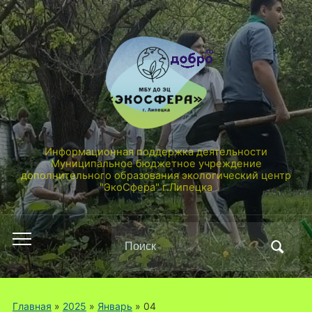
Информационная поддержка деятельности
Муниципальное бюджетное учреждение
дополнительного образования экологический центр
"ЭкоСфера" г.Липецка
Поиск
Переключить
по:
мобильное
меню
Главная
»
2025
»
Январь
»
04