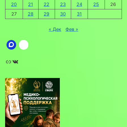
20
21
22
23
24
25
26
27
28
29
30
31
« Дек
Фев »
Ссылка
ВКонтакте