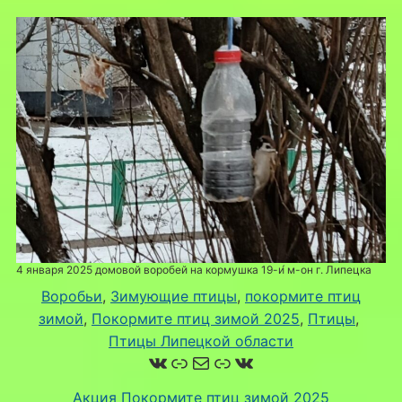
4 января 2025 домовой воробей на кормушка 19-и́ м-он г. Липецка
Воробьи
, 
Зимующие птицы
, 
покормите птиц
зимой
, 
Покормите птиц зимой 2025
, 
Птицы
, 
Птицы Липецкой области
ВКонтакте
Ссылка
Почта
Ссылка
ВКонтакте
Акция Покормите птиц зимой 2025