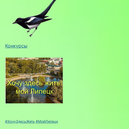
Конкурсы
#ХочуЗдесьЖить
#МойЛипецк