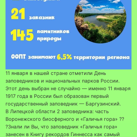
11 января в нашей стране отметили День
заповедников и национальных парков России.
Этот день выбран не случайно — именно 11 января
1917 года в России был образован первый
государственный заповедник — Баргузинский.
В Липецкой области 2 заповедника: часть
Воронежского биосферного и «Галичья гора» ??
?Знали ли Вы, что заповедник «Галичья гора»
занесен в Книгу рекордов Гиннесса как самый