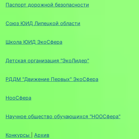
Паспорт дорожной безопасности
Союз ЮИД Липецкой области
Школа ЮИД ЭкоСфера
Детская организация "ЭкоЛидер"
РДДМ "Движение Первых" ЭкоСфера
НооСфера
Научное общество обучающихся "НООСфера"
Конкурсы
|
Архив