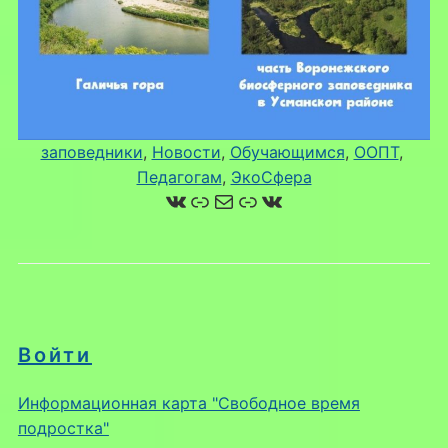
заповедники
, 
Новости
, 
Обучающимся
, 
ООПТ
, 
Педагогам
, 
ЭкоСфера
ВКонтакте
Ссылка
Почта
Ссылка
ВКонтакте
Войти
Информационная карта "Свободное время
подростка"