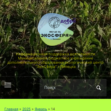
Информационная поддержка деятельности
Муниципальное бюджетное учреждение
дополнительного образования экологический центр
"ЭкоСфера" г.Липецка
Поиск
Переключить
по:
мобильное
меню
Главная
»
2025
»
Январь
»
14