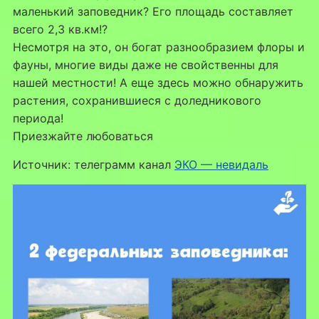
маленький заповедник? Его площадь составляет
всего 2,3 кв.км!?
Несмотря на это, он богат разнообразием флоры и
фауны, многие виды даже не свойственны для
нашей местности! А еще здесь можно обнаружить
растения, сохранившиеся с доледникового
периода!
Приезжайте любоваться
Источник: телеграмм канал
ЭКО — невидаль