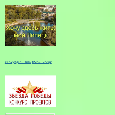
#ХочуЗдесьЖить
#МойЛипецк