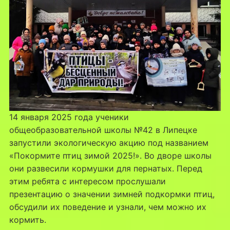
14 января 2025 года ученики
общеобразовательной школы №42 в Липецке
запустили экологическую акцию под названием
«Покормите птиц зимой 2025!». Во дворе школы
они развесили кормушки для пернатых. Перед
этим ребята с интересом прослушали
презентацию о значении зимней подкормки птиц,
обсудили их поведение и узнали, чем можно их
кормить.