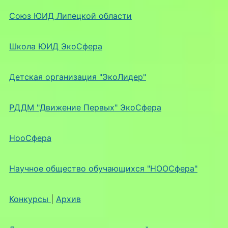
Союз ЮИД Липецкой области
Школа ЮИД ЭкоСфера
Детская организация "ЭкоЛидер"
РДДМ "Движение Первых" ЭкоСфера
НооСфера
Научное общество обучающихся "НООСфера"
Конкурсы
|
Архив