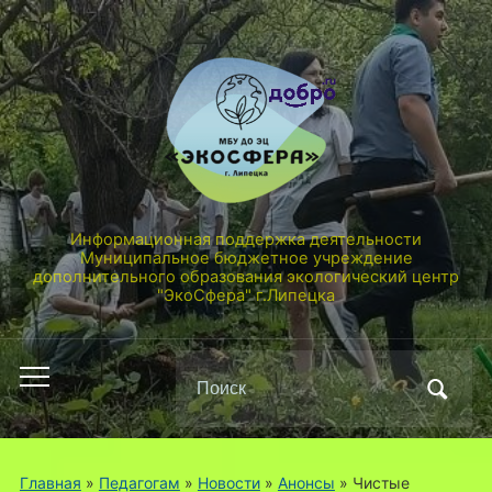
Информационная поддержка деятельности
Муниципальное бюджетное учреждение
дополнительного образования экологический центр
"ЭкоСфера" г.Липецка
Поиск
Переключить
по:
мобильное
меню
Главная
»
Педагогам
»
Новости
»
Анонсы
»
Чистые