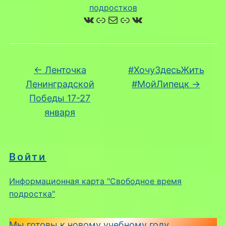
подростков
ВКонтакте
Ссылка
Почта
Ссылка
ВКонтакте
←
Ленточка
#ХочуЗдесьЖить
Ленинградской
#МойЛипецк
→
Победы 17-27
января
Войти
Информационная карта "Свободное время
подростка"
Мы готовы к новому учебному году