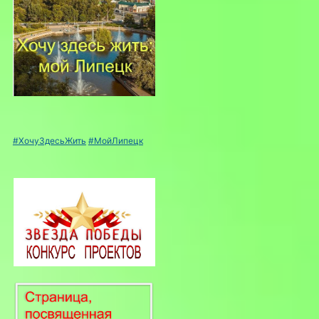
#ХочуЗдесьЖить
#МойЛипецк