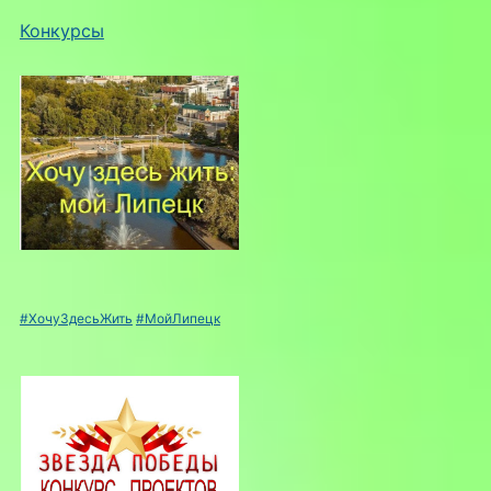
Конкурсы
#ХочуЗдесьЖить
#МойЛипецк