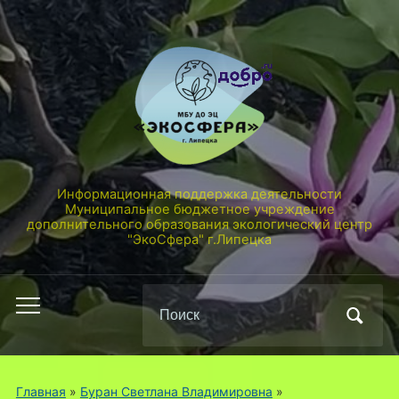
Информационная поддержка деятельности
Муниципальное бюджетное учреждение
дополнительного образования экологический центр
"ЭкоСфера" г.Липецка
Поиск
Переключить
по:
мобильное
меню
Главная
»
Буран Светлана Владимировна
»