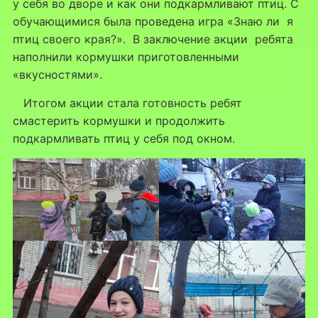
у себя во дворе и как они подкармливают птиц. С
обучающимися была проведена игра «Знаю ли я
птиц своего края?». В заключение акции ребята
наполнили кормушки приготовленными
«вкусностями».
Итогом акции стала готовность ребят
смастерить кормушки и продолжить
подкармливать птиц у себя под окном.