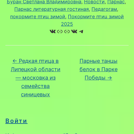
Буран Светлана Владимировна
, 
Новости
, 
Парнас
, 
Парнас литературная гостиная
, 
Педагогам
, 
покормите птиц зимой
, 
Покормите птиц зимой
2025
ВКонтакте
Ссылка
Ссылка
ВКонтакте
Telegram
←
Редкая птица в
Парные танцы
Липецкой области
белок в Парке
— московка из
Победы
→
семейства
синицевых
Войти