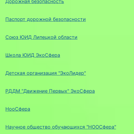
Дорожная безопасность
Паспорт дорожной безопасности
Союз ЮИД Липецкой области
Школа ЮИД ЭкоСфера
Детская организация "ЭкоЛидер"
РДДМ "Движение Первых" ЭкоСфера
НооСфера
Научное общество обучающихся "НООСфера"