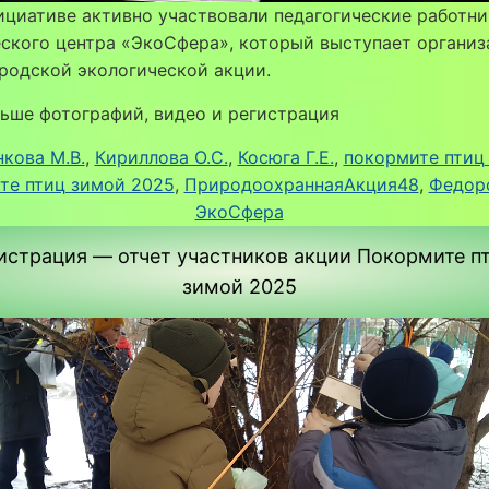
ициативе активно участвовали педагогические работн
ского центра «ЭкоСфера», который выступает органи
родской экологической акции.
ьше фотографий, видео и регистрация
кова М.В.
, 
Кириллова О.С.
, 
Косюга Г.Е.
, 
покормите птиц
те птиц зимой 2025
, 
ПриродоохраннаяАкция48
, 
Федоро
ЭкоСфера
истрация — отчет участников акции Покормите п
зимой 2025