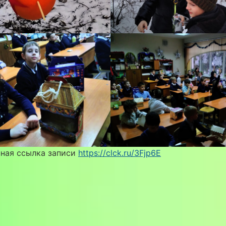
ная ссылка записи
https://clck.ru/3Fjp6E