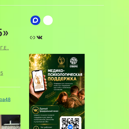
5»
Ссылка
ВКонтакте
Г.Е.
,
25
ра48