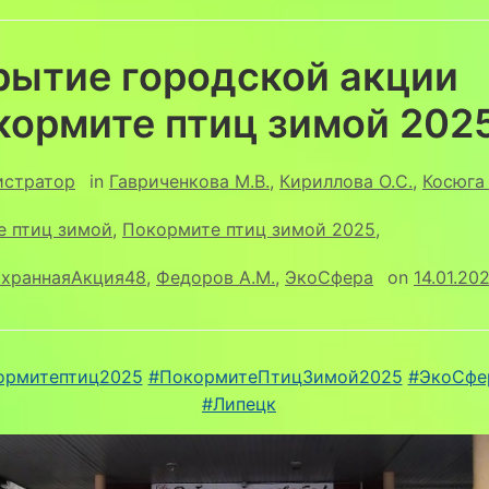
рытие городской акции
кормите птиц зимой 202
истратор
in
Гавриченкова М.В.
,
Кириллова О.С.
,
Косюга 
е птиц зимой
,
Покормите птиц зимой 2025
,
храннаяАкция48
,
Федоров А.М.
,
ЭкоСфера
on
14.01.20
ормитептиц2025
#ПокормитеПтицЗимой2025
#ЭкоСфе
#Липецк