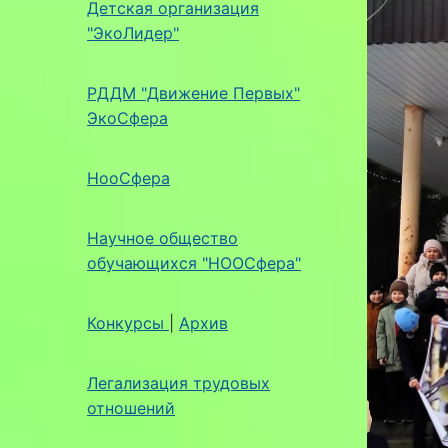
Детская организация
"ЭкоЛидер"
РДДМ "Движение Первых"
ЭкоСфера
НооСфера
Научное общество
обучающихся "НООСфера"
Конкурсы
|
Архив
Легализация трудовых
отношений