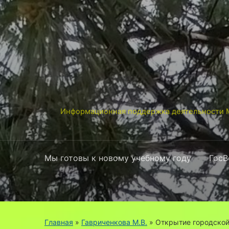
Информационная поддержка деятельности М
Мы готовы к новому учебному году
ГосВ
Главная
»
Гавриченкова М.В.
»
Открытие городской