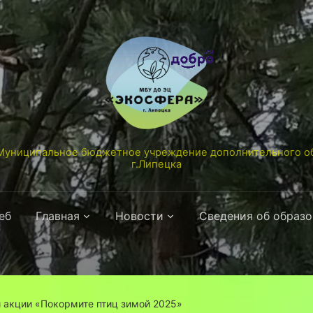
униципальное бюджетное учреждение дополнительного об
г.Липецка
еб
Главная
Новости
Сведения об образ
 акции «Покормите птиц зимой 2025»