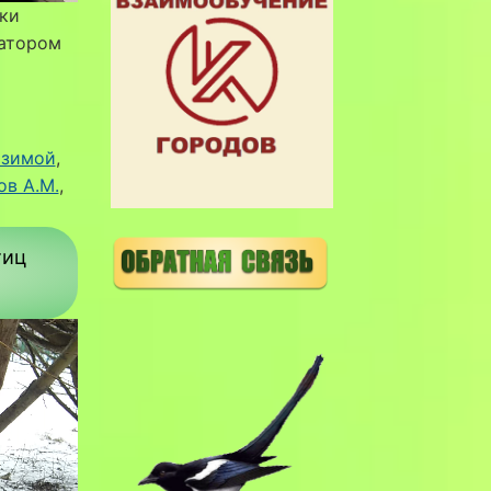
ики
затором
 зимой
, 
в А.М.
, 
тиц