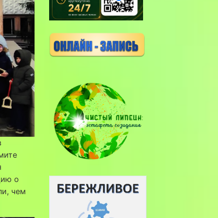
в
мите
я
цию о
ли, чем