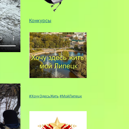
Конкурсы
#ХочуЗдесьЖить
#МойЛипецк