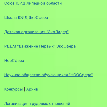
Союз ЮИД Липецкой области
Школа ЮИД ЭкоСфера
Детская организация "ЭкоЛидер"
РДДМ "Движение Первых" ЭкоСфера
НооСфера
Научное общество обучающихся "НООСфера"
Конкурсы
|
Архив
Легализация трудовых отношений