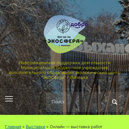
Информационная поддержка деятельности
Муниципальное бюджетное учреждение
дополнительного образования экологический центр
"ЭкоСфера" г.Липецка
Поиск
Переключить
по:
мобильное
меню
Главная
»
Выставки
»
Онлайн — выставка работ