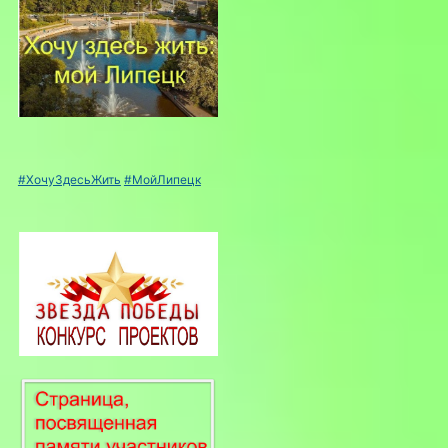
#ХочуЗдесьЖить
#МойЛипецк