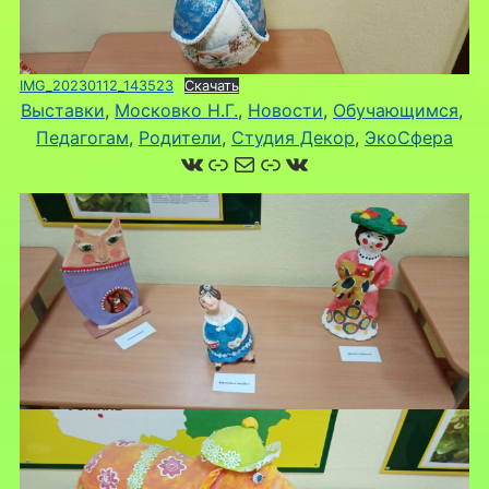
IMG_20230112_143523
Скачать
Выставки
, 
Московко Н.Г.
, 
Новости
, 
Обучающимся
, 
Педагогам
, 
Родители
, 
Студия Декор
, 
ЭкоСфера
ВКонтакте
Ссылка
Почта
Ссылка
ВКонтакте