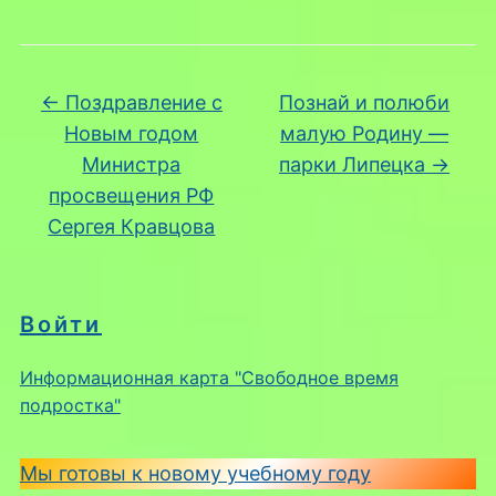
←
Поздравление с
Познай и полюби
Новым годом
малую Родину —
Министра
парки Липецка
→
просвещения РФ
Сергея Кравцова
Войти
Информационная карта "Свободное время
подростка"
Мы готовы к новому учебному году