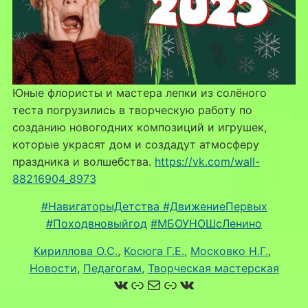
Юные флористы и мастера лепки из солёного
теста погрузились в творческую работу по
созданию новогодних композиций и игрушек,
которые украсят дом и создадут атмосферу
праздника и волшебства.
https://vk.com/wall-
88216904_8973
#НавигаторыДетства
#ДвижениеПервых
#Походвновыйгод
#МБОУНОШсЛенино
Кириллова О.С.
, 
Косюга Г.Е.
, 
Московко Н.Г.
, 
Новости
, 
Педагогам
, 
Творческая мастерская
ВКонтакте
Ссылка
Почта
Ссылка
ВКонтакте