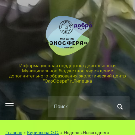
Информационная поддержка деятельности
Муниципальное бюджетное учреждение
дополнительного образования экологический центр
"ЭкоСфера" г.Липецка
Поиск
Переключить
по:
мобильное
меню
Главная
»
Кириллова О.С.
»
Неделя «Новогоднего