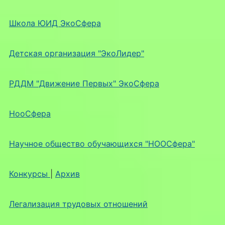
Школа ЮИД ЭкоСфера
Детская организация "ЭкоЛидер"
РДДМ "Движение Первых" ЭкоСфера
НооСфера
Научное общество обучающихся "НООСфера"
Конкурсы
|
Архив
Легализация трудовых отношений