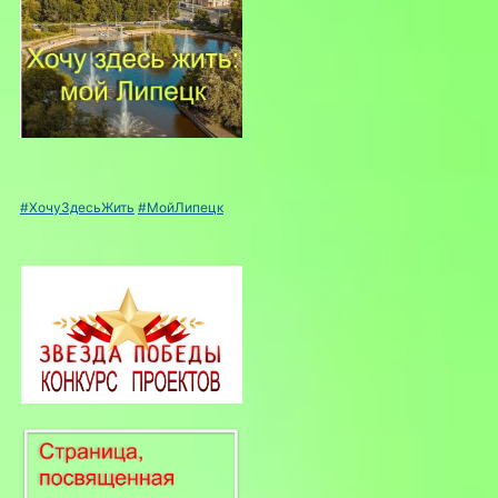
#ХочуЗдесьЖить
#МойЛипецк