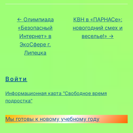
←
Олимпиада
КВН в «ПАРНАСе»:
«Безопасный
новогодний смех и
Интернет» в
веселье!»
→
ЭкоСфере г.
Липецка
Войти
Информационная карта "Свободное время
подростка"
Мы готовы к новому учебному году