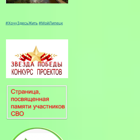
#ХочуЗдесьЖить
#МойЛипецк