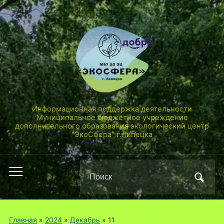
Информационная поддержка деятельности
Муниципальное бюджетное учреждение
дополнительного образования экологический центр
"ЭкоСфера" г.Липецка
Поиск
Переключить
по:
мобильное
меню
Главная
»
2024
»
Декабрь
»
11