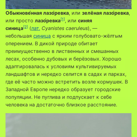
Обыкнове́нная лазо́ревка
, или
зелёная лазо́ревка
,
[1]
или просто
лазо́ревка
, или
синяя
[2]
синица
(
лат.
Cyanistes caeruleus
), —
небольшая
синица
с ярким голубовато-жёлтым
оперением. В дикой природе обитает
преимущественно в лиственных и смешанных
лесах, особенно дубовых и берёзовых. Хорошо
адаптировалась к условиям культивируемых
ландшафтов и нередко селится в садах и парках,
где её часто можно встретить возле кормушек. В
Западной Европе нередко образует городские
популяции. Не пуглива и подпускает к себе
человека на достаточно близкое расстояние.