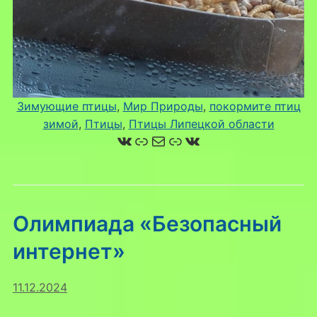
Зимующие птицы
, 
Мир Природы
, 
покормите птиц
зимой
, 
Птицы
, 
Птицы Липецкой области
ВКонтакте
Ссылка
Почта
Ссылка
ВКонтакте
Олимпиада «Безопасный
интернет»
11.12.2024