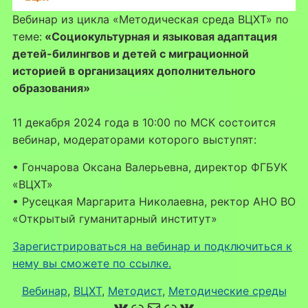
Вебинар из цикла «Методическая среда ВЦХТ» по
теме:
«Социокультурная и языковая адаптация
детей-билингвов и детей с миграционной
историей в организациях дополнительного
образования»
11 декабря 2024 года в 10:00 по МСК состоится
вебинар, модераторами которого выступят:
• Гончарова Оксана Валерьевна, директор ФГБУК
«ВЦХТ»
• Русецкая Маргарита Николаевна, ректор АНО ВО
«Открытый гуманитарный институт»
Зарегистрироваться на вебинар и подключиться к
нему вы сможете по ссылке.
Вебинар
, 
ВЦХТ
, 
Методист
, 
Методические среды
ВКонтакте
Ссылка
Почта
Ссылка
ВКонтакте