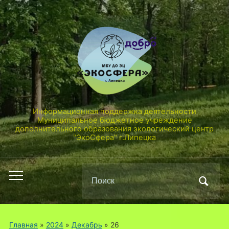
Информационная поддержка деятельности
Муниципальное бюджетное учреждение
дополнительного образования экологический центр
"ЭкоСфера" г.Липецка
Поиск
Переключить
по:
мобильное
меню
Главная
»
2024
»
Декабрь
»
26