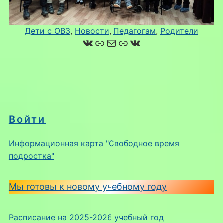
Дети с ОВЗ
, 
Новости
, 
Педагогам
, 
Родители
ВКонтакте
Ссылка
Почта
Ссылка
ВКонтакте
Войти
Информационная карта "Свободное время
подростка"
Мы готовы к новому учебному году
Расписание на 2025-2026 учебный год