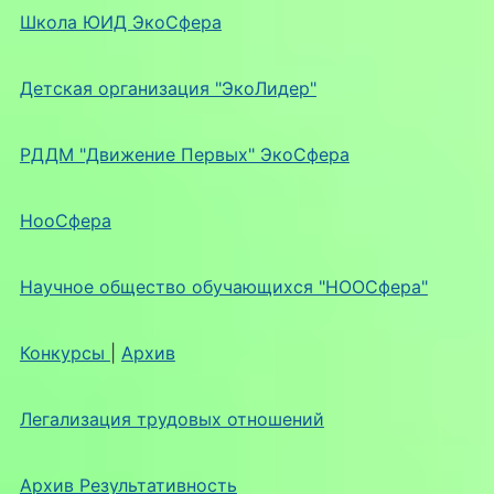
Школа ЮИД ЭкоСфера
Детская организация "ЭкоЛидер"
РДДМ "Движение Первых" ЭкоСфера
НооСфера
Научное общество обучающихся "НООСфера"
Конкурсы
|
Архив
Легализация трудовых отношений
Архив Результативность