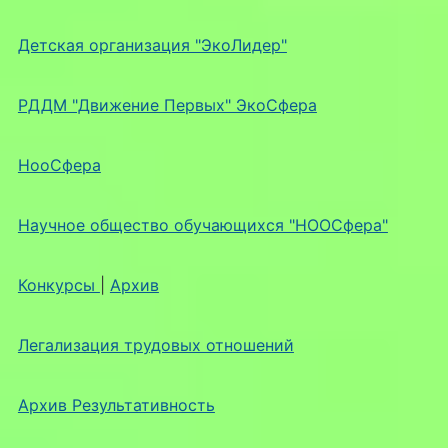
Детская организация "ЭкоЛидер"
РДДМ "Движение Первых" ЭкоСфера
НооСфера
Научное общество обучающихся "НООСфера"
Конкурсы
|
Архив
Легализация трудовых отношений
Архив Результативность