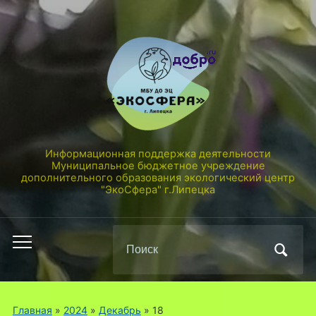
Информационная поддержка деятельности
Муниципальное бюджетное учреждение
дополнительного образования экологический центр
"ЭкоСфера" г.Липецка
Поиск
Переключить
по:
мобильное
меню
Главная
»
2024
»
Декабрь
»
18