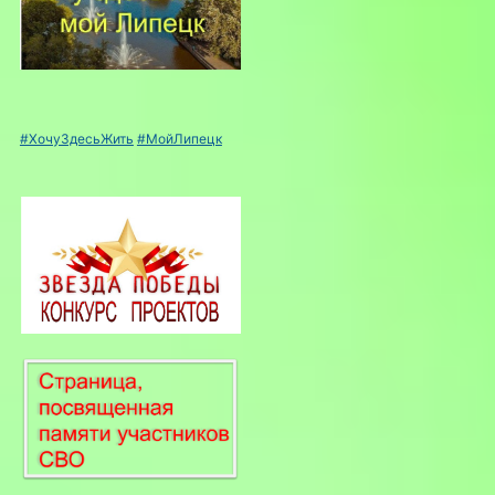
#ХочуЗдесьЖить
#МойЛипецк