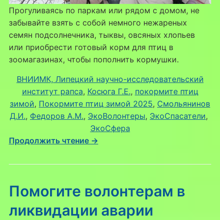
Прогуливаясь по паркам или рядом с домом, не
забывайте взять с собой немного нежареных
семян подсолнечника, тыквы, овсяных хлопьев
или приобрести готовый корм для птиц в
зоомагазинах, чтобы пополнить кормушки.
ВНИИМК, Липецкий научно-исследовательский
институт рапса
, 
Косюга Г.Е.
, 
покормите птиц
зимой
, 
Покормите птиц зимой 2025
, 
Смольянинов
Д.И.
, 
Федоров А.М.
, 
ЭкоВолонтеры
, 
ЭкоСпасатели
, 
ЭкоСфера
Продолжить чтение →
Помогите волонтерам в
ликвидации аварии