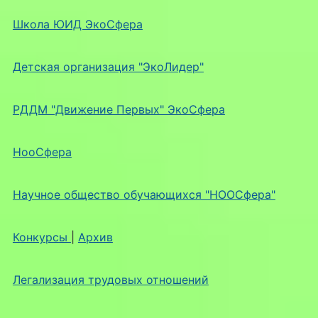
Школа ЮИД ЭкоСфера
Детская организация "ЭкоЛидер"
РДДМ "Движение Первых" ЭкоСфера
НооСфера
Научное общество обучающихся "НООСфера"
Конкурсы
|
Архив
Легализация трудовых отношений