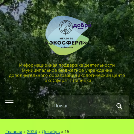
Информационная поддержка деятельности
Муниципальное бюджетное учреждение
дополнительного образования экологический центр
"ЭкоСфера" г.Липецка
Поиск
Переключить
по:
мобильное
меню
Главная
»
2024
»
Декабрь
»
15