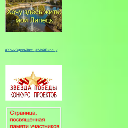
#ХочуЗдесьЖить
#МойЛипецк