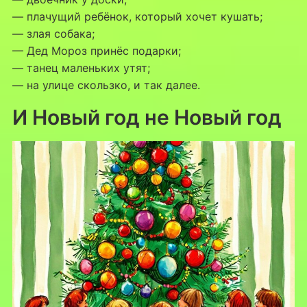
— плачущий ребёнок, который хочет кушать;
— злая собака;
— Дед Мороз принёс подарки;
— танец маленьких утят;
— на улице скользко, и так далее.
И Новый год не Новый год