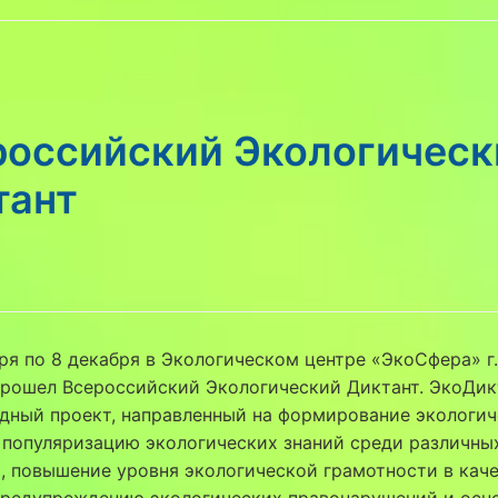
российский Экологическ
тант
ря по 8 декабря в Экологическом центре «ЭкоСфера» г.
рошел Всероссийский Экологический Диктант. ЭкоДик
дный проект, направленный на формирование экологи
 популяризацию экологических знаний среди различны
, повышение уровня экологической грамотности в кач
предупреждению экологических правонарушений и осн