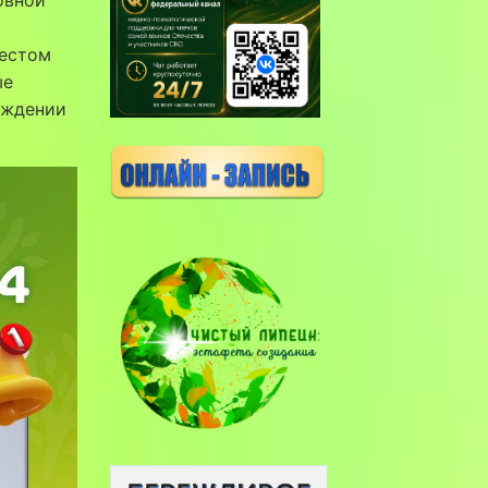
шестом
ые
еждении