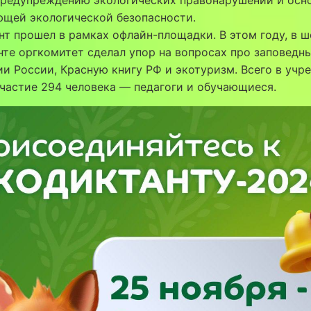
ющей экологической безопасности.
т прошел в рамках офлайн-площадки. В этом году, в 
те оргкомитет сделал упор на вопросах про заповедн
и России, Красную книгу РФ и экотуризм. Всего в учр
частие 294 человека — педагоги и обучающиеся.