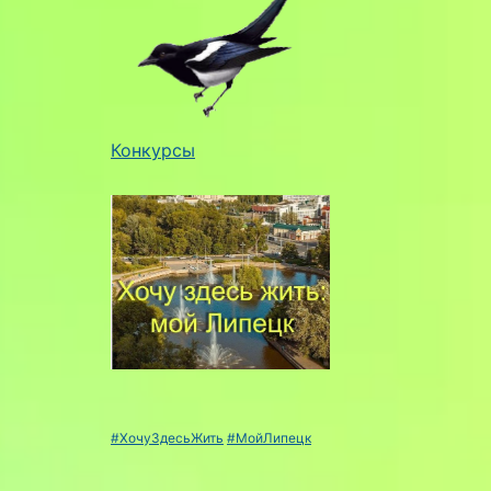
Конкурсы
#ХочуЗдесьЖить
#МойЛипецк