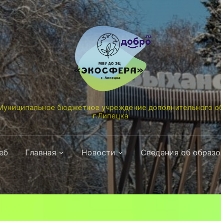
униципальное бюджетное учреждение дополнительного об
г.Липецка
еб
Главная
Новости
Сведения об образ