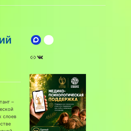
ий
Ссылка
ВКонтакте
тант –
ческой
х слоев
естве
овной