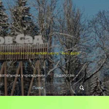
разования экологический центр "ЭкоСфера"
овательном учреждении
Педагогам
Поиск
по: