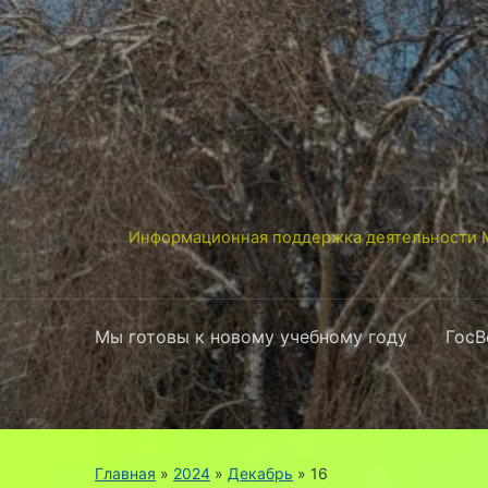
Информационная поддержка деятельности М
Мы готовы к новому учебному году
ГосВ
Главная
»
2024
»
Декабрь
»
16