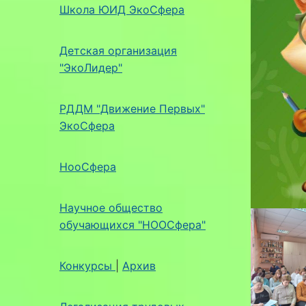
Школа ЮИД ЭкоСфера
Детская организация
"ЭкоЛидер"
РДДМ "Движение Первых"
ЭкоСфера
НооСфера
Научное общество
обучающихся "НООСфера"
Конкурсы
|
Архив