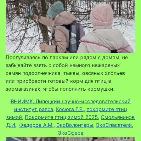
Прогуливаясь по паркам или рядом с домом, не
забывайте взять с собой немного нежареных
семян подсолнечника, тыквы, овсяных хлопьев
или приобрести готовый корм для птиц в
зоомагазинах, чтобы пополнить кормушки.
ВНИИМК, Липецкий научно-исследовательский
институт рапса
, 
Косюга Г.Е.
, 
покормите птиц
зимой
, 
Покормите птиц зимой 2025
, 
Смольянинов
Д.И.
, 
Федоров А.М.
, 
ЭкоВолонтеры
, 
ЭкоСпасатели
, 
ЭкоСфера