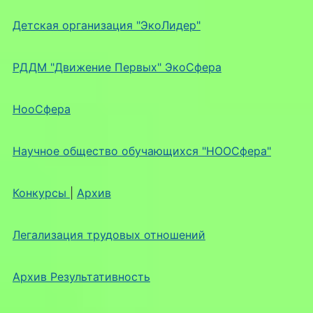
Детская организация "ЭкоЛидер"
РДДМ "Движение Первых" ЭкоСфера
НооСфера
Научное общество обучающихся "НООСфера"
Конкурсы
|
Архив
Легализация трудовых отношений
Архив Результативность