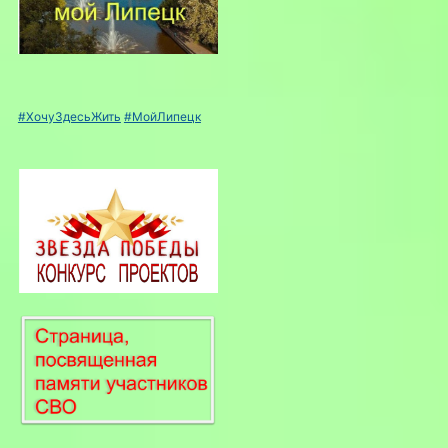
#ХочуЗдесьЖить
#МойЛипецк