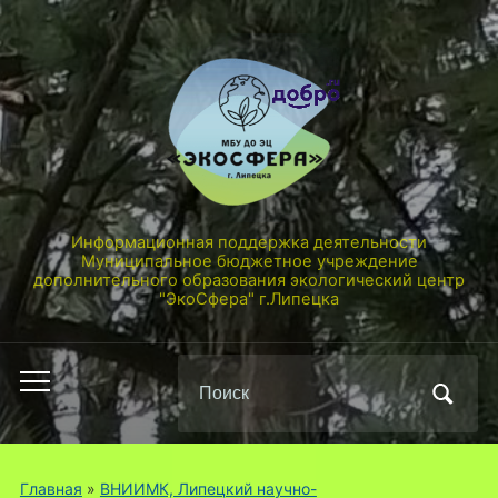
Информационная поддержка деятельности
Муниципальное бюджетное учреждение
дополнительного образования экологический центр
"ЭкоСфера" г.Липецка
Поиск
Переключить
по:
мобильное
меню
Главная
»
ВНИИМК, Липецкий научно-