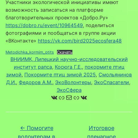
Участники экологической инициативы имеют
возможность записаться на платформе
благотворительных проектов «Добро.Ру»
https://dobro.ru/event/10964549
, поделиться
фотографиями и пообщаться в группе акции
«ВКонтакте»
https://vk.com/bird2025ecosfera48
Metodichka_kormim_ptits
Скачать
ВНИИМК, Липецкий научно-исследовательский
институт рапса
, 
Косюга Г.Е.
, 
покормите птиц
зимой
, 
Покормите птиц зимой 2025
, 
Смольянинов
Д.И.
, 
Федоров А.М.
, 
ЭкоВолонтеры
, 
ЭкоСпасатели
, 
ЭкоСфера
ВКонтакте
Ссылка
Почта
Ссылка
ВКонтакте
←
Помогите
Итоговое
волонтерам в
пленарное