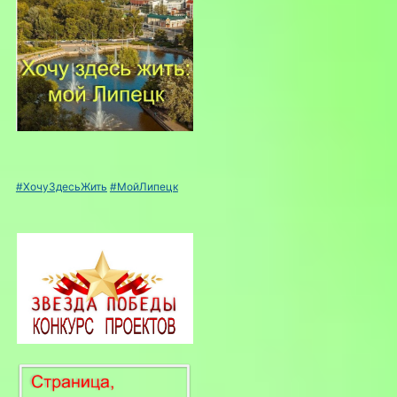
#ХочуЗдесьЖить
#МойЛипецк