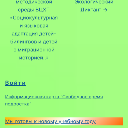
методической
Экологический
среды ВЦХТ
Диктант
→
«Социокультурная
и языковая
адаптация детей-
билингвов и детей
с миграционной
историей..»
Войти
Информационная карта "Свободное время
подростка"
Мы готовы к новому учебному году