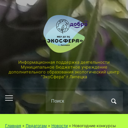
Информационная поддержка деятельности
Муниципальное бюджетное учреждение
дополнительного образования экологический центр
"ЭкоСфера" г.Липецка
Поиск
Переключить
по:
мобильное
меню
Главная
»
Педагогам
»
Новости
»
Новогодние конкурсы