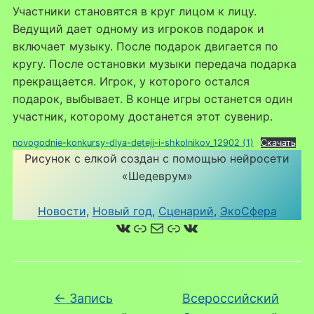
Участники становятся в круг лицом к лицу.
Ведущий дает одному из игроков подарок и
включает музыку. После подарок двигается по
кругу. После остановки музыки передача подарка
прекращается. Игрок, у которого остался
подарок, выбывает. В конце игры останется один
участник, которому достанется этот сувенир.
novogodnie-konkursy-dlya-detejj-i-shkolnikov_12902 (1)
Скачать
Рисунок с елкой создан с помощью нейросети
«Шедеврум»
Новости
, 
Новый год
, 
Сценарий
, 
ЭкоСфера
ВКонтакте
Ссылка
Почта
Ссылка
ВКонтакте
←
Запись
Всероссийский