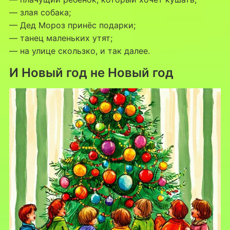
— злая собака;
— Дед Мороз принёс подарки;
— танец маленьких утят;
— на улице скользко, и так далее.
И Новый год не Новый год