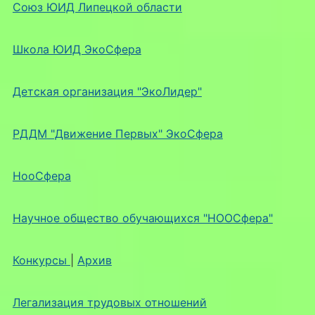
Союз ЮИД Липецкой области
Школа ЮИД ЭкоСфера
Детская организация "ЭкоЛидер"
РДДМ "Движение Первых" ЭкоСфера
НооСфера
Научное общество обучающихся "НООСфера"
Конкурсы
|
Архив
Легализация трудовых отношений