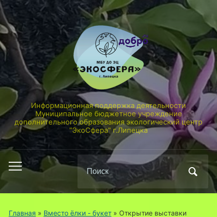
Информационная поддержка деятельности
Муниципальное бюджетное учреждение
дополнительного образования экологический центр
"ЭкоСфера" г.Липецка
Поиск
Переключить
по:
мобильное
меню
Главная
»
Вместо ёлки - букет
»
Открытие выставки