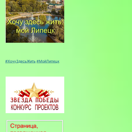
#ХочуЗдесьЖить
#МойЛипецк