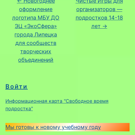
←
Новогоднее
Чистые Игры для
оформление
организаторов —
логотипа МБУ ДО
подростков 14-18
ЭЦ «ЭкоСфера»
лет
→
города Липецка
для сообществ
творческих
объединений
Войти
Информационная карта "Свободное время
подростка"
Мы готовы к новому учебному году