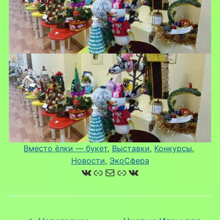
Вместо ёлки — букет
, 
Выставки
, 
Конкурсы
, 
Новости
, 
ЭкоСфера
ВКонтакте
Ссылка
Почта
Ссылка
ВКонтакте