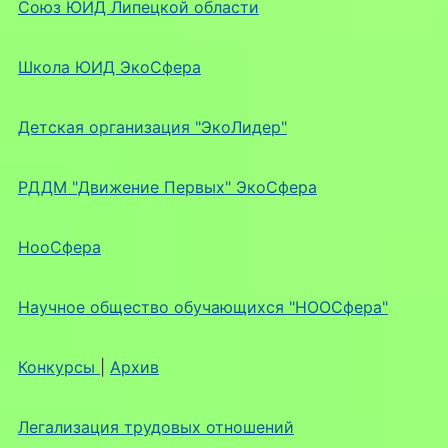
Союз ЮИД Липецкой области
Школа ЮИД ЭкоСфера
Детская организация "ЭкоЛидер"
РДДМ "Движение Первых" ЭкоСфера
НооСфера
Научное общество обучающихся "НООСфера"
Конкурсы
|
Архив
Легализация трудовых отношений