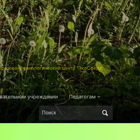
разования экологический центр "ЭкоСфера"
овательном учреждении
Педагогам
Поиск
по: