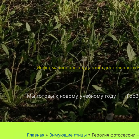
Информационная поддержка деятельности М
Мы готовы к новому учебному году
ГосВ
Главная
»
Зимующие птицы
»
Героиня фотосессии 