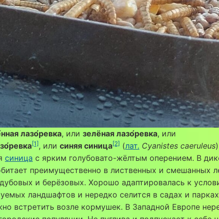
нная лазо́ревка
, или
зелёная лазо́ревка
, или
[1]
[2]
зо́ревка
, или
синяя синица
(
лат.
Cyanistes caeruleus
я
синица
с ярким голубовато-жёлтым оперением. В дик
битает преимущественно в лиственных и смешанных л
дубовых и берёзовых. Хорошо адаптировалась к услов
уемых ландшафтов и нередко селится в садах и парках,
но встретить возле кормушек. В Западной Европе нер