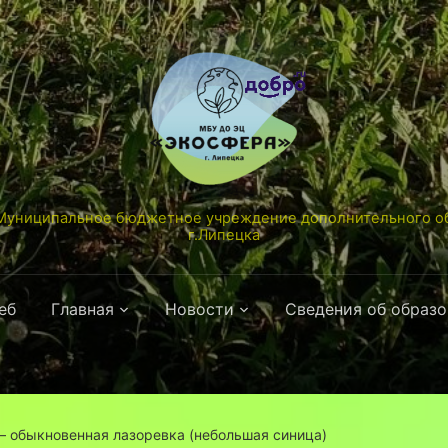
униципальное бюджетное учреждение дополнительного об
г.Липецка
еб
Главная
Новости
Сведения об образ
— обыкновенная лазоревка (небольшая синица)