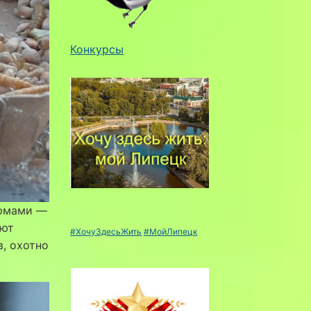
Конкурсы
ормами —
яют
#ХочуЗдесьЖить
#МойЛипецк
в, охотно