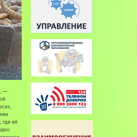
), —
ой
есах,
иям
 где её
едко