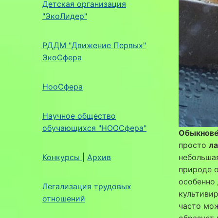
Детская организация
"ЭкоЛидер"
РДДМ "Движение Первых"
ЭкоСфера
НооСфера
Научное общество
обучающихся "НООСфера"
Обыкнове́
просто
ла
Конкурсы
|
Архив
небольша
природе о
особенно 
Легализация трудовых
культивир
отношений
часто мож