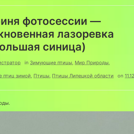
оиня фотосессии —
кновенная лазоревка
большая синица)
истратор
in
Зимующие птицы
,
Мир Природы
,
е птиц зимой
,
Птицы
,
Птицы Липецкой области
on
11.1
оды.