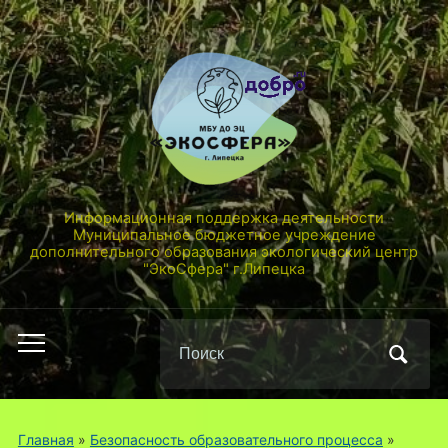
Информационная поддержка деятельности
Муниципальное бюджетное учреждение
дополнительного образования экологический центр
"ЭкоСфера" г.Липецка
Поиск
Переключить
по:
мобильное
меню
Главная
»
Безопасность образовательного процесса
»