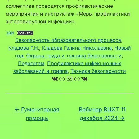
коллективе проводятся профилактические
мероприятия и инструктаж «Меры профилактики
энтеровирусной инфекции».
ЭВИ
Скачать
Безопасность образовательного процесса
, 
Кладова Г.Н.
, 
Кладова Галина Николаевна
, 
Новый
год
, 
Охрана труда и техника безопасности
, 
Педагогам
, 
Профилактика инфекционных
заболеваний и гриппа
, 
Техника безопасности
ВКонтакте
Ссылка
Почта
Ссылка
ВКонтакте
←
Гуманитарная
Вебинар ВЦХТ 11
помощь
декабря 2024
→