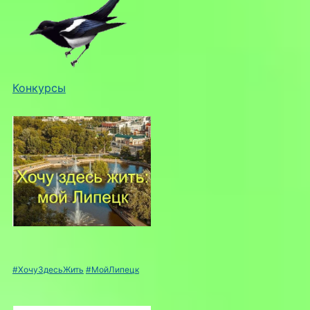
Конкурсы
#ХочуЗдесьЖить
#МойЛипецк