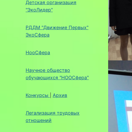
Детская организация
"ЭкоЛидер"
РДДМ "Движение Первых"
ЭкоСфера
НооСфера
Научное общество
обучающихся "НООСфера"
Конкурсы
|
Архив
Легализация трудовых
отношений