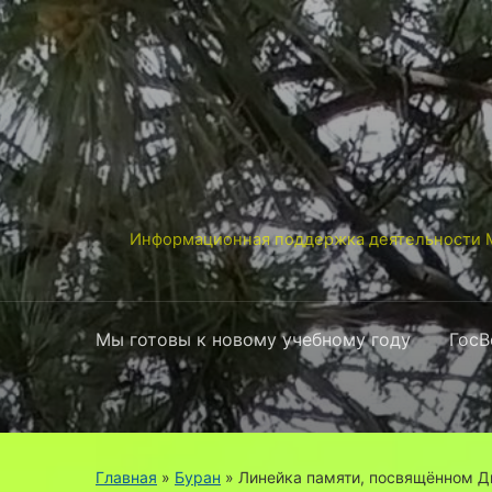
Информационная поддержка деятельности М
Мы готовы к новому учебному году
ГосВ
Главная
»
Буран
»
Линейка памяти, посвящённом Д