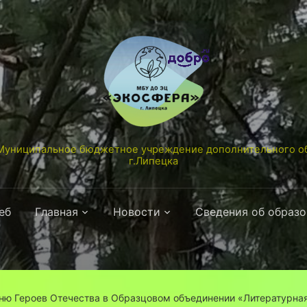
униципальное бюджетное учреждение дополнительного об
г.Липецка
еб
Главная
Новости
Сведения об образ
ню Героев Отечества в Образцовом объединении «Литературна