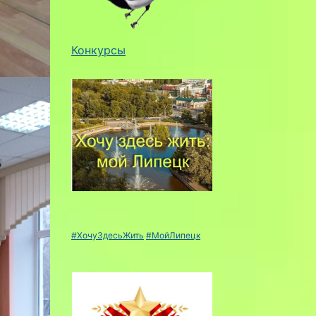
Конкурсы
#ХочуЗдесьЖить
#МойЛипецк