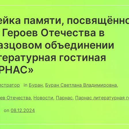
ейка памяти, посвящённ
Героев Отечества в
азцовом объединении
тературная гостиная
РНАС»
истратор
in
Буран
,
Буран Светлана Владимировна
,
ев Отечества
,
Новости
,
Парнас
,
Парнас литературная г
on
08.12.2024