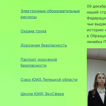
09 декабр
Электронные образовательные
нашей стр
ресурсы
Федерации
чьи выдаю
историю н
Охрана труда
в Образц
линейка П
Дорожная безопасность
Паспорт дорожной
безопасности
Союз ЮИД Липецкой области
Школа ЮИД ЭкоСфера