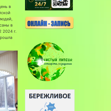
день в
йской
людей,
саны в
 2024 г.
прошла