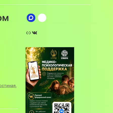
ом
Ссылка
ВКонтакте
остиная
,