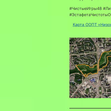
#ЧистыеИгры48 #Ли
#ЭстафетаЧистотыО
Карта ООПТ «Низов