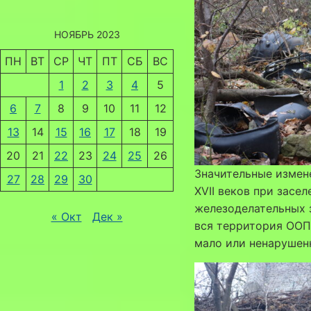
НОЯБРЬ 2023
ПН
ВТ
СР
ЧТ
ПТ
СБ
ВС
1
2
3
4
5
6
7
8
9
10
11
12
13
14
15
16
17
18
19
20
21
22
23
24
25
26
Значительные измене
27
28
29
30
XVII веков при засе
железоделательных з
« Окт
Дек »
вся территория ООП
мало или ненарушен