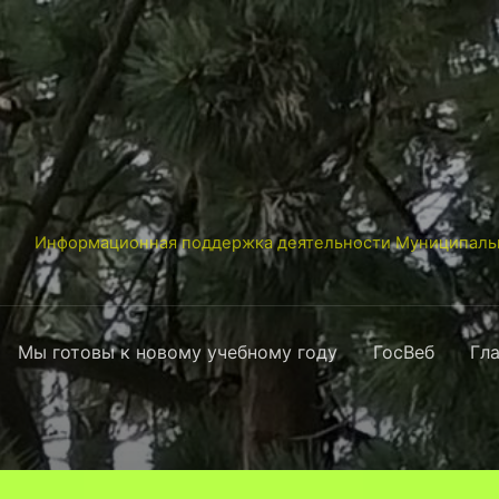
Информационная поддержка деятельности Муниципальн
Мы готовы к новому учебному году
ГосВеб
Гл