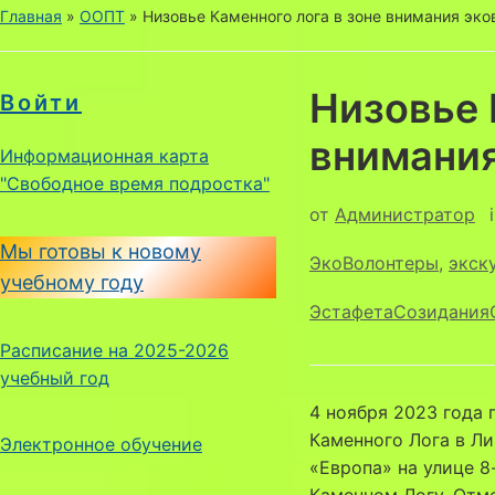
Главная
»
ООПТ
»
Низовье Каменного лога в зоне внимания эко
Низовье 
Войти
внимания
Информационная карта
"Свободное время подростка"
от
Администратор
Мы готовы к новому
ЭкоВолонтеры
,
экск
учебному году
ЭстафетаСозидания
Расписание на 2025-2026
учебный год
4 ноября 2023 года
Каменного Лога в Л
Электронное обучение
«Европа» на улице 8
Каменном Логу. Отм