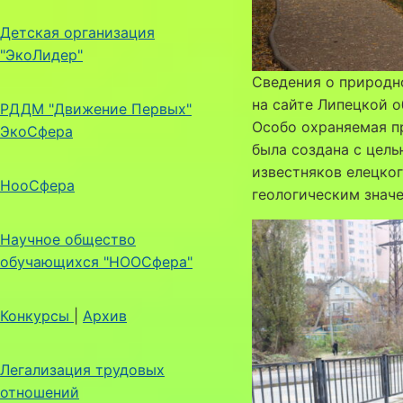
Детская организация
"ЭкоЛидер"
Сведения о природн
на сайте Липецкой 
РДДМ "Движение Первых"
Особо охраняемая п
ЭкоСфера
была создана с цель
известняков елецко
НооСфера
геологическим знач
Научное общество
обучающихся "НООСфера"
Конкурсы
|
Архив
Легализация трудовых
отношений