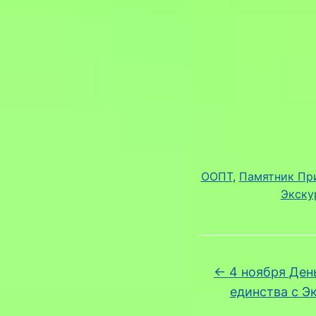
ООПТ
, 
Памятник Пр
Экску
←
4 ноября Ден
единства с Э