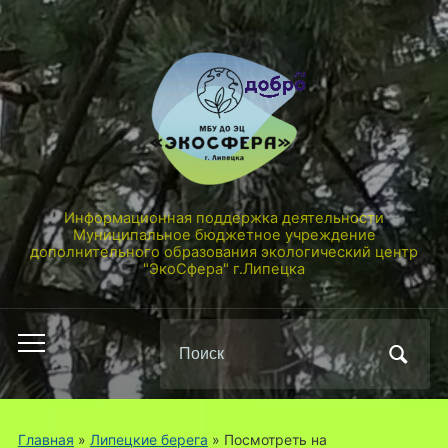
Информационная поддержка деятельности
Муниципальное бюджетное учреждение
дополнительного образования экологический центр
"ЭкоСфера" г.Липецка
Поиск
Переключить
по:
мобильное
меню
Главная
»
Липецкие берега
»
Посмотреть на