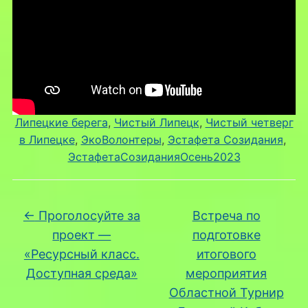
Липецкие берега
, 
Чистый Липецк
, 
Чистый четверг
в Липецке
, 
ЭкоВолонтеры
, 
Эстафета Созидания
, 
ЭстафетаСозиданияОсень2023
←
Проголосуйте за
Встреча по
проект —
подготовке
«Ресурсный класс.
итогового
Доступная среда»
мероприятия
Областной Турнир