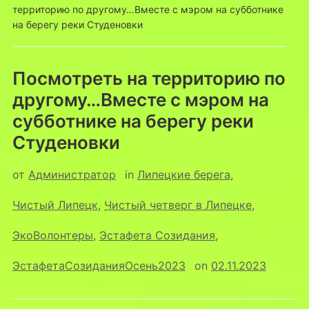
территорию по другому…Вместе с мэром на субботнике
на берегу реки Студеновки
Посмотреть на территорию по
другому…Вместе с мэром на
субботнике на берегу реки
Студеновки
от
Администратор
in
Липецкие берега
,
Чистый Липецк
,
Чистый четверг в Липецке
,
ЭкоВолонтеры
,
Эстафета Созидания
,
ЭстафетаСозиданияОсень2023
on
02.11.2023