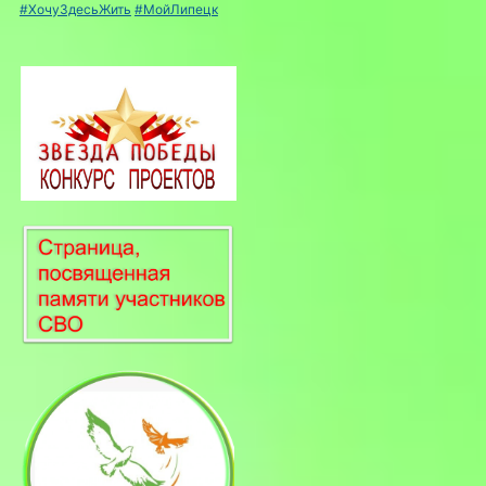
#ХочуЗдесьЖить
#МойЛипецк