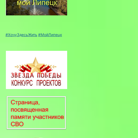
#ХочуЗдесьЖить
#МойЛипецк