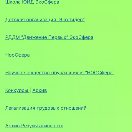
Школа ЮИД ЭкоСфера
Детская организация "ЭкоЛидер"
РДДМ "Движение Первых" ЭкоСфера
НооСфера
Научное общество обучающихся "НООСфера"
Конкурсы
|
Архив
Легализация трудовых отношений
Архив Результативность