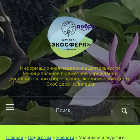
Информационная поддержка деятельности
Муниципальное бюджетное учреждение
дополнительного образования экологический центр
"ЭкоСфера" г.Липецка
Поиск
Переключить
по:
мобильное
меню
Главная
»
Педагогам
»
Новости
»
Учащиеся и педагоги