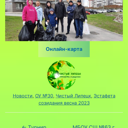
Онлайн-карта
Новости
, 
ОУ №30
, 
Чистый Липецк
, 
Эстафета
созидания весна 2023
←
Турнир
МБОУ СШ №63 г.