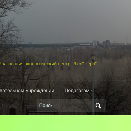
разования экологический центр "ЭкоСфера"
овательном учреждении
Педагогам
Поиск
по: