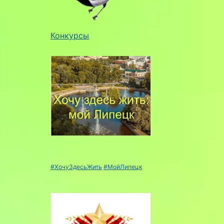
Конкурсы
#ХочуЗдесьЖить
#МойЛипецк