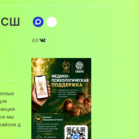
У СШ
Ссылка
ВКонтакте
теплые
для
 акции
рое мы
районе д