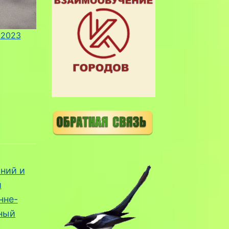
 2023
ний и
й
нне-
ный