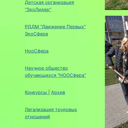
Детская организация
"ЭкоЛидер"
РДДМ "Движение Первых"
ЭкоСфера
НооСфера
Научное общество
обучающихся "НООСфера"
Конкурсы
|
Архив
Легализация трудовых
отношений