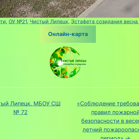
ти
, 
ОУ №21
, 
Чистый Липецк
, 
Эстафета созидания весна
Онлайн-карта
ый Липецк. МБОУ СШ
«Соблюдение требова
№ 72
правил пожарно
безопасности в весе
летний пожароопас
период»
→