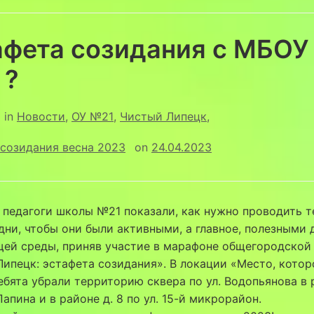
афета созидания с МБО
 ?
in
Новости
,
ОУ №21
,
Чистый Липецк
,
созидания весна 2023
on
24.04.2023
 педагоги школы №21 показали, как нужно проводить 
дни, чтобы они были активными, а главное, полезными 
ей среды, приняв участие в марафоне общегородской
ипецк: эстафета созидания». В локации «Место, кото
бята убрали территорию сквера по ул. Водопьянова в 
 Папина и в районе д. 8 по ул. 15-й микрорайон.