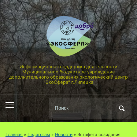
Информационная поддержка деятельности
Муниципальное бюджетное учреждение
дополнительного образования экологический центр
"ЭкоСфера" г.Липецка
Поиск
Переключить
по:
мобильное
меню
Главная
»
Педагогам
»
Новости
»
Эстафета созидания