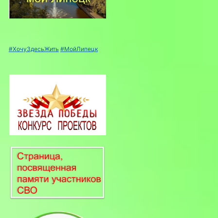
#ХочуЗдесьЖить
#МойЛипецк