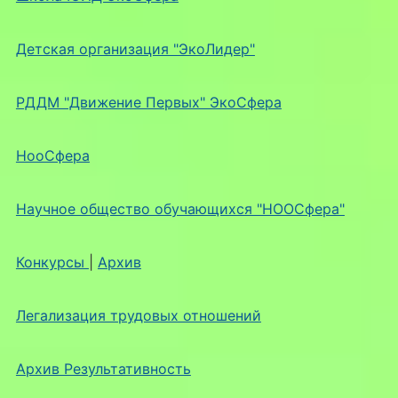
Детская организация "ЭкоЛидер"
РДДМ "Движение Первых" ЭкоСфера
НооСфера
Научное общество обучающихся "НООСфера"
Конкурсы
|
Архив
Легализация трудовых отношений
Архив Результативность