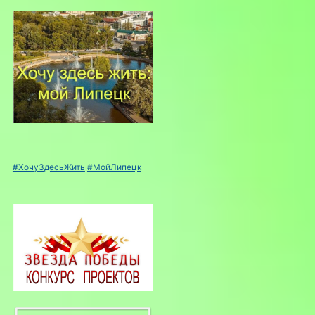
#ХочуЗдесьЖить
#МойЛипецк