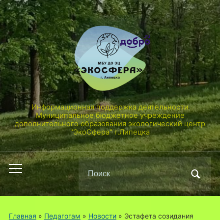
Информационная поддержка деятельности
Муниципальное бюджетное учреждение
дополнительного образования экологический центр
"ЭкоСфера" г.Липецка
Поиск
Переключить
по:
мобильное
меню
Главная
»
Педагогам
»
Новости
»
Эстафета созидания