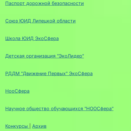
Паспорт дорожной безопасности
Союз ЮИД Липецкой области
Школа ЮИД ЭкоСфера
Детская организация "ЭкоЛидер"
РДДМ "Движение Первых" ЭкоСфера
НооСфера
Научное общество обучающихся "НООСфера"
Конкурсы
|
Архив