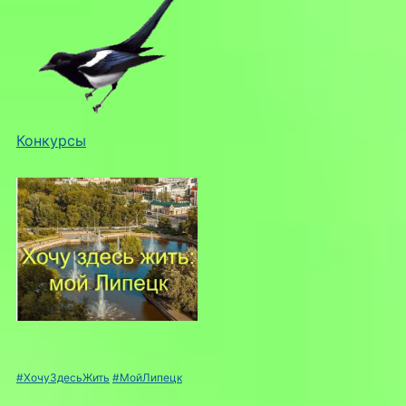
Конкурсы
#ХочуЗдесьЖить
#МойЛипецк