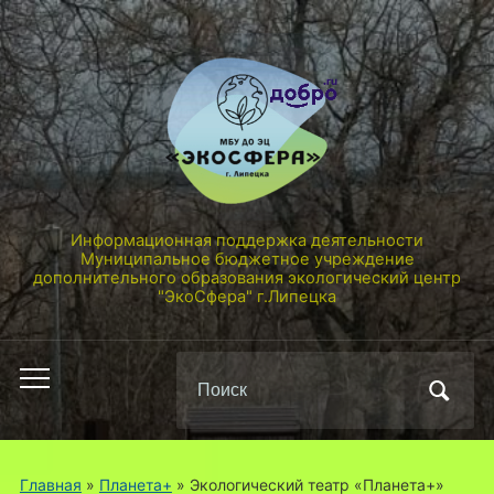
Информационная поддержка деятельности
Муниципальное бюджетное учреждение
дополнительного образования экологический центр
"ЭкоСфера" г.Липецка
Поиск
Переключить
по:
мобильное
меню
Главная
»
Планета+
»
Экологический театр «Планета+»