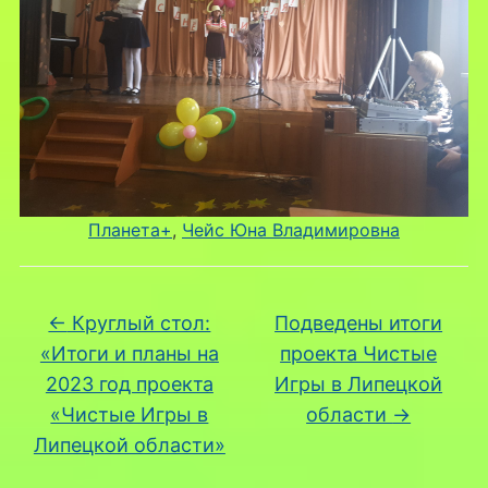
Планета+
, 
Чейс Юна Владимировна
←
Круглый стол:
Подведены итоги
«Итоги и планы на
проекта Чистые
2023 год проекта
Игры в Липецкой
«Чистые Игры в
области
→
Липецкой области»