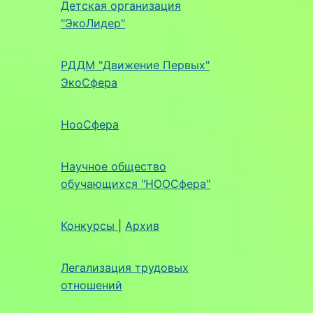
Детская организация
"ЭкоЛидер"
РДДМ "Движение Первых"
ЭкоСфера
НооСфера
Научное общество
обучающихся "НООСфера"
Конкурсы
|
Архив
Легализация трудовых
отношений