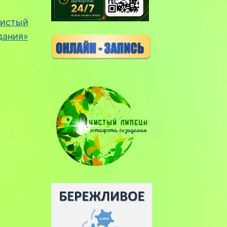
Чистый
дания»