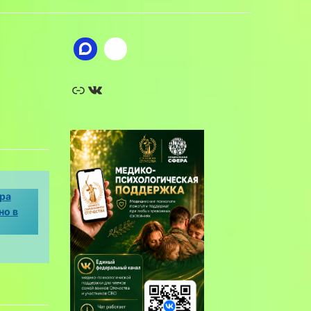
Ссылка
ВКонтакте
ра
но в