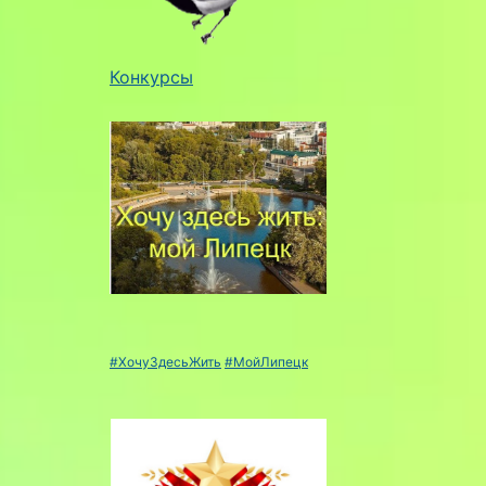
Конкурсы
#ХочуЗдесьЖить
#МойЛипецк