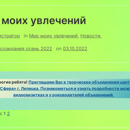
 моих увлечений
истратор
in
Мир моих увлечений
,
Новости
,
созидания осень 2022
on
03.10.2022
огие ребята!
Приглашаем Вас в творческие объединения цент
Сфера» г. Липецка. Познакомиться и узнать подробности мож
видеовизитках и у руководителей объединений
.
:
1
2