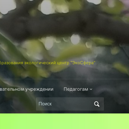
разования экологический центр "ЭкоСфера"
овательном учреждении
Педагогам
Поиск
по: