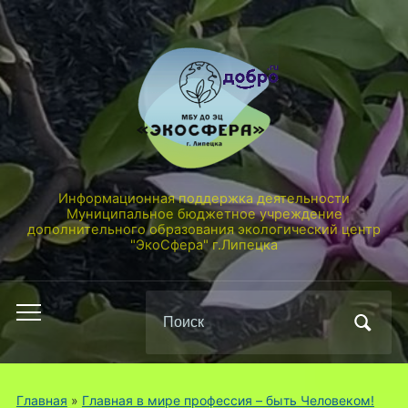
Информационная поддержка деятельности
Муниципальное бюджетное учреждение
дополнительного образования экологический центр
"ЭкоСфера" г.Липецка
Поиск
Переключить
по:
мобильное
меню
Главная
»
Главная в мире профессия – быть Человеком!