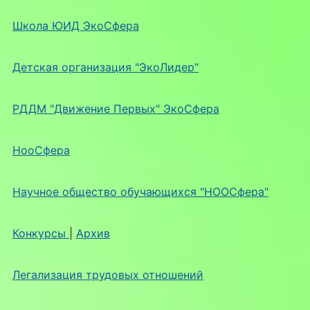
Школа ЮИД ЭкоСфера
Детская организация "ЭкоЛидер"
РДДМ "Движение Первых" ЭкоСфера
НооСфера
Научное общество обучающихся "НООСфера"
Конкурсы
|
Архив
Легализация трудовых отношений