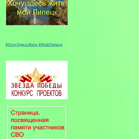
#ХочуЗдесьЖить
#МойЛипецк