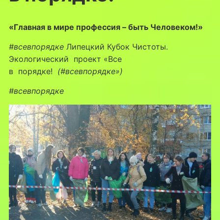
«Главная в мире профессия – быть Человеком!»
#всевпорядке
Липецкий Кубок Чистоты.
Экологический проект «Все
в порядке!
(#всевпорядке»)
#всевпорядке