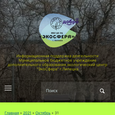
Информационная поддержка деятельности
Муниципальное бюджетное учреждение
дополнительного образования экологический центр
"ЭкоСфера" г.Липецка
Поиск
Переключить
по:
мобильное
меню
Главная
»
2021
»
Октябрь
»
31