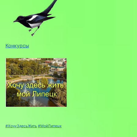
Конкурсы
#ХочуЗдесьЖить
#МойЛипецк