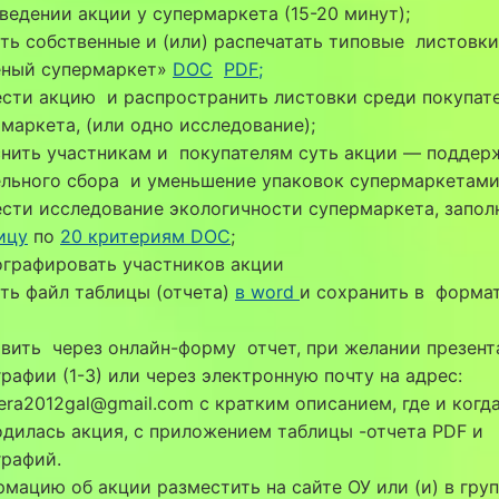
ведении акции у супермаркета (15-20 минут);
ть собственные и (или) распечатать типовые листовки
ёный супермаркет»
DOC
PDF;
ести акцию и распространить листовки среди покупат
маркета, (или одно исследование);
снить участникам и покупателям суть акции — поддер
ельного сбора и уменьшение упаковок супермаркетами
сти исследование экологичности супермаркета, запол
ицу
по
20 критериям DOC
;
ографировать участников акции
ть файл таблицы (отчета)
в word
и сохранить в форм
вить через онлайн-форму отчет, при желании презен
рафии (1-3) или через электронную почту на адрес:
era2012gal@gmail.com с кратким описанием, где и когд
дилась акция, с приложением таблицы -отчета PDF и
графий.
мацию об акции разместить на сайте ОУ или (и) в груп