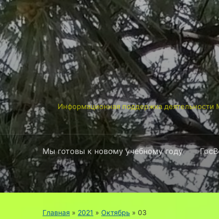
Информационная поддержка деятельности М
Мы готовы к новому учебному году
ГосВ
Главная
»
2021
»
Октябрь
»
03