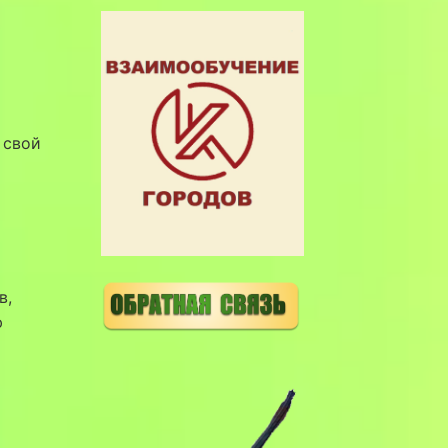
 свой
в,
ю