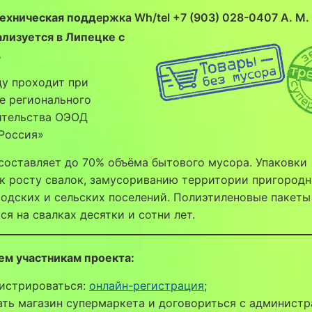
ехническая подд
ержка Wh/tel +7 (903) 028-0407 А. М
лизуется в Липецке с
.
ду проходит при
е регионального
ительства ОЭОД
Россия»
составляет до 70% объёма бытового мусора. Упаковки
к росту свалок, замусориванию территории пригород
родских и сельских поселений. Полиэтиленовые пакеты
ся на свалках десятки и сотни лет.
ем участникам проекта:
гистрироваться:
онлайн-регистрация;
ать магазин супермаркета и договориться с админист