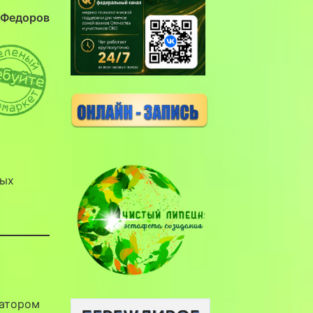
. Федоров
ных
ратором