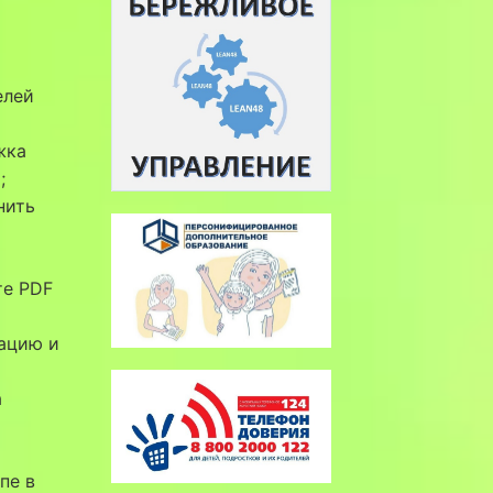
елей
жка
;
нить
ате PDF
тацию и
а
пе в