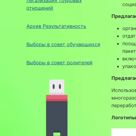
Легализация трудовых
соци
отношений
Предлага
Архив Результативность
орган
отдат
поощр
Выборы в совет обучающихся
пакет
включ
Выборы в совет родителей
упак
Предлага
Использов
многоразо
переработ
Логотипы