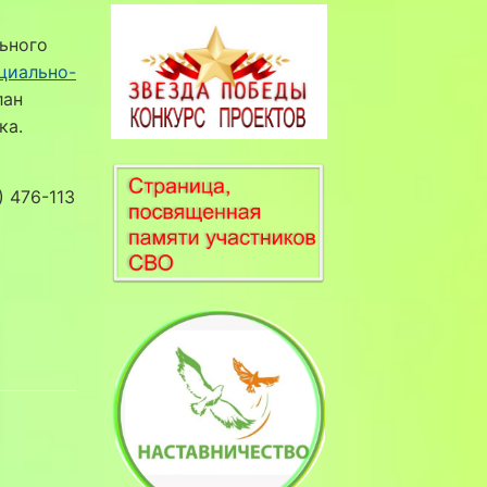
ьного
циально-
лан
ка.
 476-113