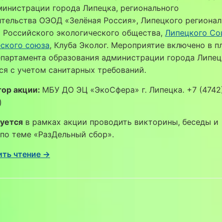
министрации города Липецка, регионального
тельства ОЭОД «Зелёная Россия», Липецкого регионал
 Российского экологического общества,
Липецкого Со
еского союза
, Клуба Эколог. Мероприятие включено в п
епартамента образования администрации города Липец
я с учетом санитарных требований.
тор акции:
МБУ ДО ЭЦ «ЭкоСфера» г. Липецка. +7 (4742)
)
уется
в рамках акции проводить викторины, беседы и
по теме «РазДельный сбор».
ть чтение →