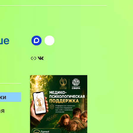
ше
Ссылка
ВКонтакте
ки
ая