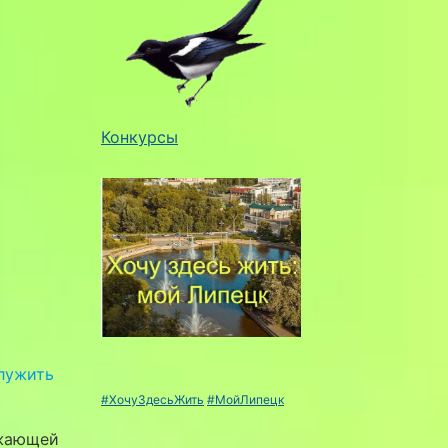
Конкурсы
служить
#ХочуЗдесьЖить
#МойЛипецк
ужающей