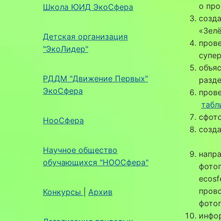
о про
Школа ЮИД ЭкоСфера
созда
«Зел
Детская организация
пров
"ЭкоЛидер"
супер
объя
РДДМ "Движение Первых"
разд
ЭкоСфера
прове
табл
сфот
НооСфера
созда
Научное общество
напра
обучающихся "НООСфера"
фотог
ecosf
прово
Конкурсы
|
Архив
фото
инфор