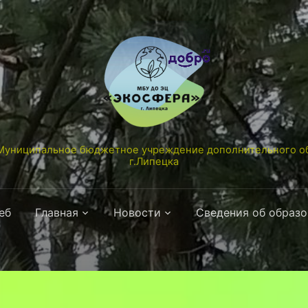
униципальное бюджетное учреждение дополнительного об
г.Липецка
еб
Главная
Новости
Сведения об образ