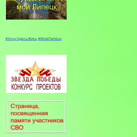
#ХочуЗдесьЖить
#МойЛипецк