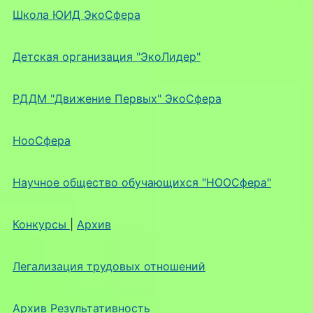
Школа ЮИД ЭкоСфера
Детская организация "ЭкоЛидер"
РДДМ "Движение Первых" ЭкоСфера
НооСфера
Научное общество обучающихся "НООСфера"
Конкурсы
|
Архив
Легализация трудовых отношений
Архив Результативность