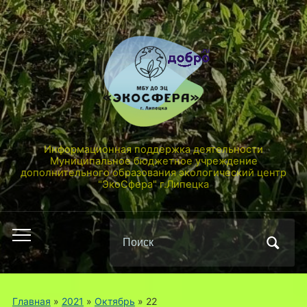
Информационная поддержка деятельности
Муниципальное бюджетное учреждение
дополнительного образования экологический центр
"ЭкоСфера" г.Липецка
Поиск
Переключить
по:
мобильное
меню
Главная
»
2021
»
Октябрь
»
22