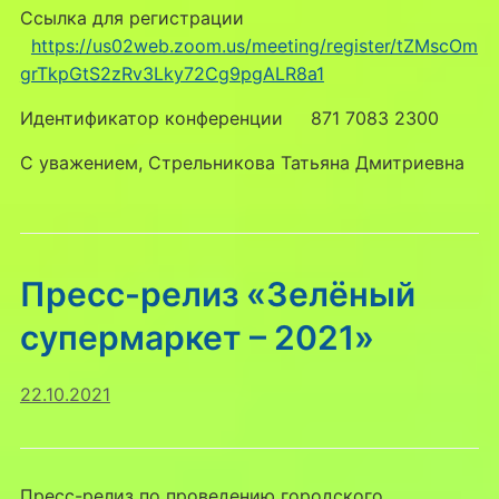
Ссылка для регистрации
https://us02web.zoom.us/meeting/register/tZMscOm
grTkpGtS2zRv3Lky72Cg9pgALR8a1
Идентификатор конференции 871 7083 2300
С уважением, Стрельникова Татьяна Дмитриевна
Пресс-релиз «Зелёный
супермаркет – 2021»
22.10.2021
Пресс-релиз по проведению городского