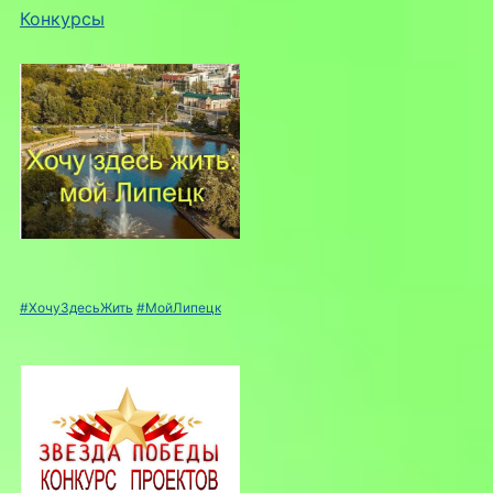
Конкурсы
#ХочуЗдесьЖить
#МойЛипецк