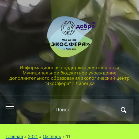
Информационная поддержка деятельности
Муниципальное бюджетное учреждение
дополнительного образования экологический центр
"ЭкоСфера" г.Липецка
Поиск
Переключить
по:
мобильное
меню
Главная
»
2021
»
Октябрь
»
11