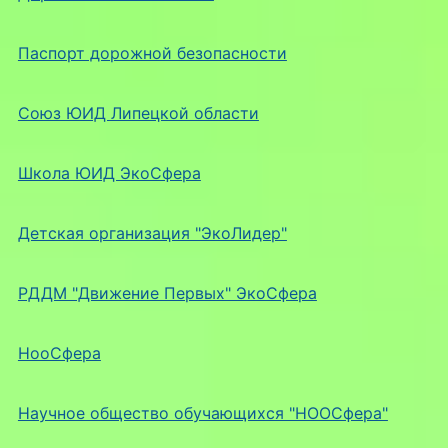
Паспорт дорожной безопасности
Союз ЮИД Липецкой области
Школа ЮИД ЭкоСфера
Детская организация "ЭкоЛидер"
РДДМ "Движение Первых" ЭкоСфера
НооСфера
Научное общество обучающихся "НООСфера"