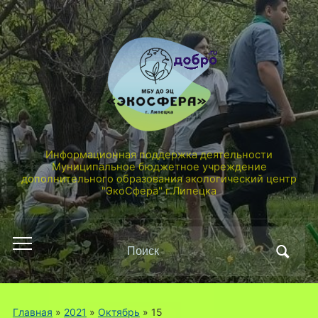
Информационная поддержка деятельности
Муниципальное бюджетное учреждение
дополнительного образования экологический центр
"ЭкоСфера" г.Липецка
Поиск
Переключить
по:
мобильное
меню
Главная
»
2021
»
Октябрь
»
15