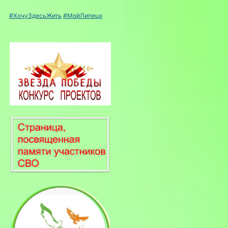
#ХочуЗдесьЖить
#МойЛипецк