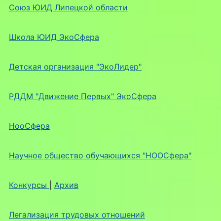
Союз ЮИД Липецкой области
Школа ЮИД ЭкоСфера
Детская организация "ЭкоЛидер"
РДДМ "Движение Первых" ЭкоСфера
НооСфера
Научное общество обучающихся "НООСфера"
Конкурсы
|
Архив
Легализация трудовых отношений