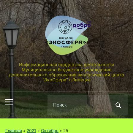
Информационная поддержка деятельности
Муниципальное бюджетное учреждение
дополнительного образования экологический центр
"ЭкоСфера" г.Липецка
Поиск
Переключить
по:
мобильное
меню
Главная
»
2021
»
Октябрь
»
25