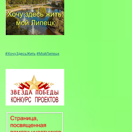
#ХочуЗдесьЖить
#МойЛипецк