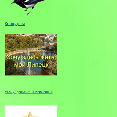
Конкурсы
#ХочуЗдесьЖить
#МойЛипецк