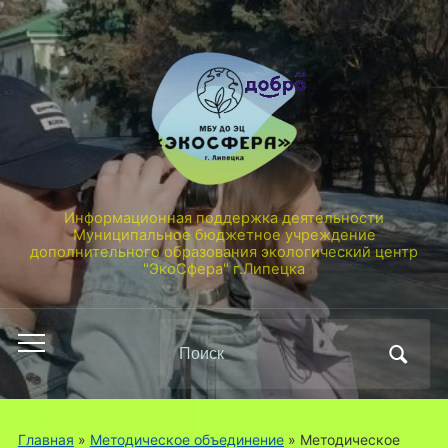
Информационная поддержка деятельности
Муниципальное бюджетное учреждение
дополнительного образования экологический центр
"ЭкоСфера" г.Липецка
Поиск
Переключить
по:
мобильное
меню
Главная
»
Методическое объединение
»
Методическое