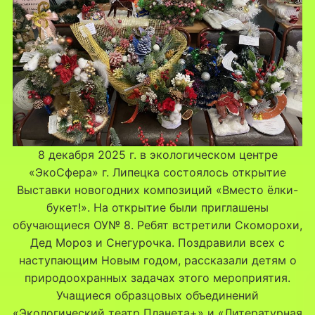
8 декабря 2025 г. в экологическом центре
«ЭкоСфера» г. Липецка состоялось открытие
Выставки новогодних композиций «Вместо ёлки-
букет!». На открытие были приглашены
обучающиеся ОУ№ 8. Ребят встретили Скоморохи,
Дед Мороз и Снегурочка. Поздравили всех с
наступающим Новым годом, рассказали детям о
природоохранных задачах этого мероприятия.
Учащиеся образцовых объединений
«Экологический театр Планета+» и «Литературная