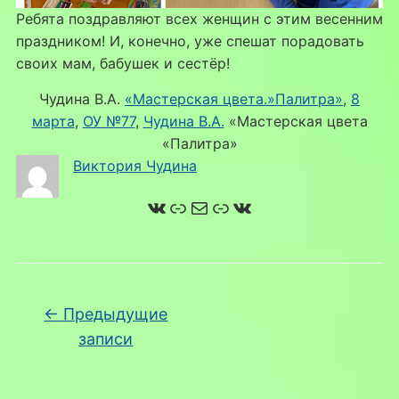
Ребята поздравляют всех женщин с этим весенним
праздником! И, конечно, уже спешат порадовать
своих мам, бабушек и сестёр!
Чудина В.А.
«Мастерская цвета.»Палитра»
, 
8
марта
, 
ОУ №77
, 
Чудина В.А.
«Мастерская цвета
«Палитра»
Виктория Чудина
ВКонтакте
Ссылка
Почта
Ссылка
ВКонтакте
Навигация по записям
←
Предыдущие
записи