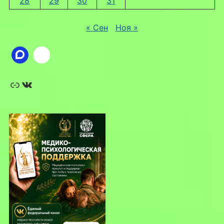
28
29
30
31
« Сен
Ноя »
Ссылка
ВКонтакте