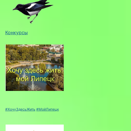
Конкурсы
#ХочуЗдесьЖить
#МойЛипецк