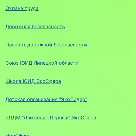
Охрана труда
Дорожная безопасность
Паспорт дорожной безопасности
Союз ЮИД Липецкой области
Школа ЮИД ЭкоСфера
Детская организация "ЭкоЛидер"
РДДМ "Движение Первых" ЭкоСфера
НооСфера