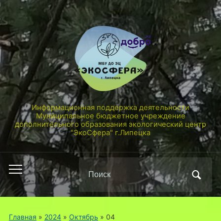
Информационная поддержка деятельности
Муниципальное бюджетное учреждение
дополнительного образования экологический центр
"ЭкоСфера" г.Липецка
Поиск
Переключить
по:
мобильное
меню
Главная
»
2024
»
Октябрь
»
04