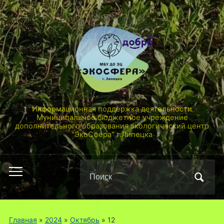
Информационная поддержка деятельности
Муниципальное бюджетное учреждение
дополнительного образования экологический центр
"ЭкоСфера" г.Липецка
Поиск
Переключить
по:
мобильное
меню
Главная
»
2024
»
Октябрь
»
12