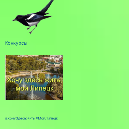
Конкурсы
#ХочуЗдесьЖить
#МойЛипецк