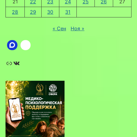
21
22
23
24
25
26
27
28
29
30
31
« Сен
Ноя »
Ссылка
ВКонтакте