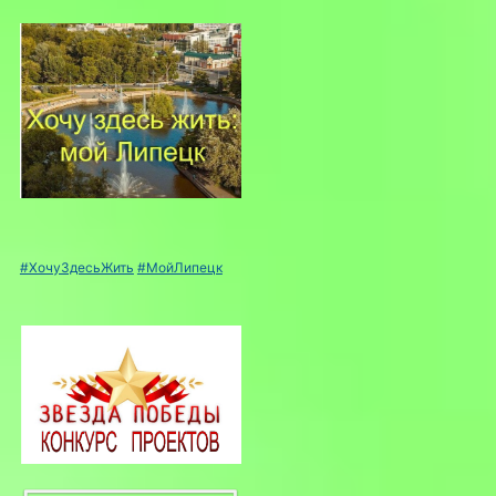
#ХочуЗдесьЖить
#МойЛипецк