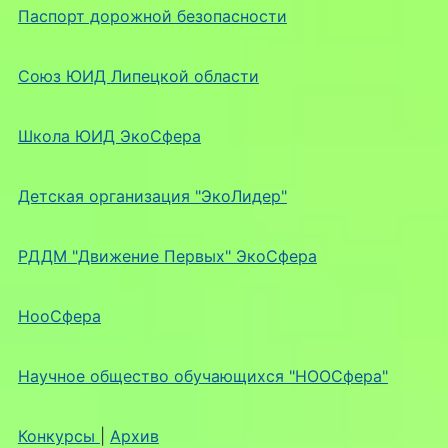
Паспорт дорожной безопасности
Союз ЮИД Липецкой области
Школа ЮИД ЭкоСфера
Детская организация "ЭкоЛидер"
РДДМ "Движение Первых" ЭкоСфера
НооСфера
Научное общество обучающихся "НООСфера"
Конкурсы
|
Архив