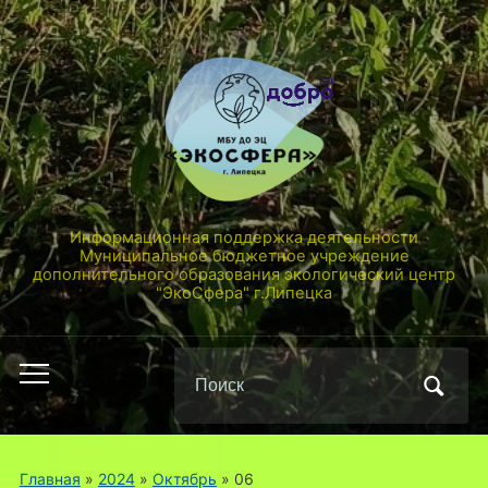
Информационная поддержка деятельности
Муниципальное бюджетное учреждение
дополнительного образования экологический центр
"ЭкоСфера" г.Липецка
Поиск
Переключить
по:
мобильное
меню
Главная
»
2024
»
Октябрь
»
06