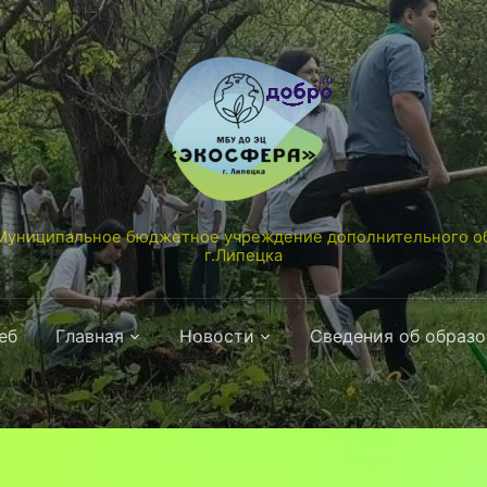
униципальное бюджетное учреждение дополнительного об
г.Липецка
еб
Главная
Новости
Сведения об образ