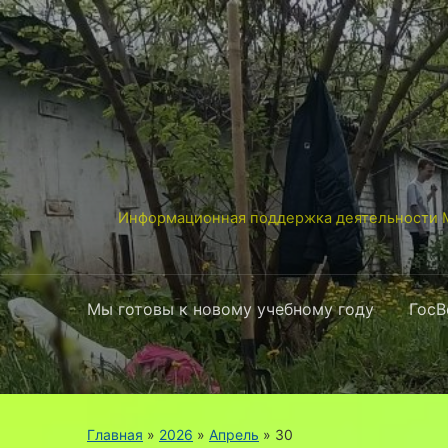
Информационная поддержка деятельности М
Мы готовы к новому учебному году
ГосВ
Главная
»
2026
»
Апрель
»
30