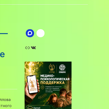
 —
Ссылка
ВКонтакте
е
ллова
стного