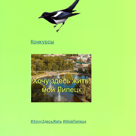
Конкурсы
#ХочуЗдесьЖить
#МойЛипецк