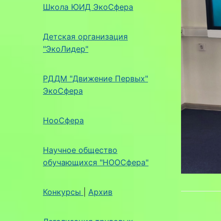
Школа ЮИД ЭкоСфера
Детская организация
"ЭкоЛидер"
РДДМ "Движение Первых"
ЭкоСфера
НооСфера
Научное общество
обучающихся "НООСфера"
Конкурсы
|
Архив