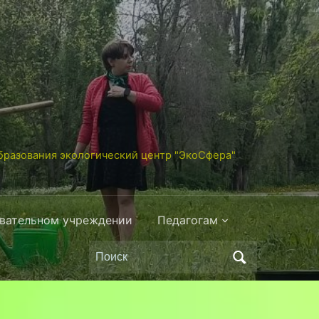
разования экологический центр "ЭкоСфера"
овательном учреждении
Педагогам
Поиск
по: