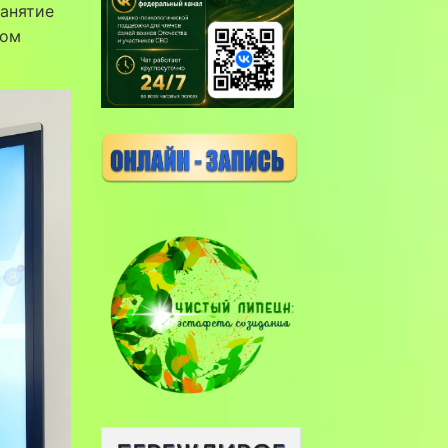
занятие
ном