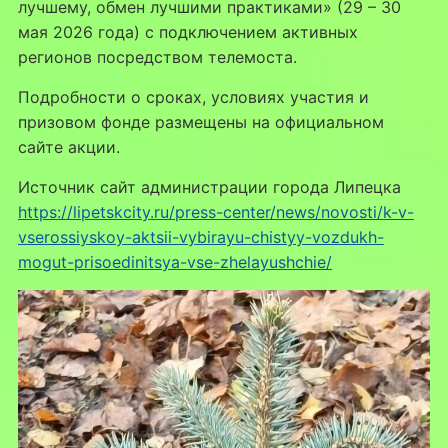
лучшему, обмен лучшими практиками» (29 – 30
мая 2026 года) с подключением активных
регионов посредством телемоста.
Подробности о сроках, условиях участия и
призовом фонде размещены на официальном
сайте акции.
Источник сайт администрации города Липецка
https://lipetskcity.ru/press-center/news/novosti/k-v-
vserossiyskoy-aktsii-vybirayu-chistyy-vozdukh-
mogut-prisoedinitsya-vse-zhelayushchie/