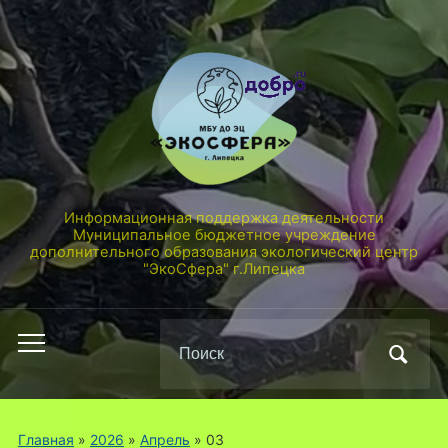
Информационная поддержка деятельности
Муниципальное бюджетное учреждение
дополнительного образования экологический центр
"ЭкоСфера" г.Липецка
Поиск
Переключить
по:
мобильное
меню
Главная
»
2026
»
Апрель
»
03