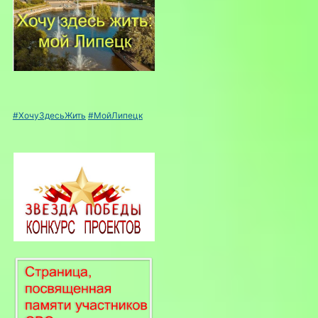
#ХочуЗдесьЖить
#МойЛипецк