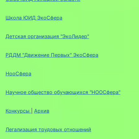
Школа ЮИД ЭкоСфера
Детская организация "ЭкоЛидер"
РДДМ "Движение Первых" ЭкоСфера
НооСфера
Научное общество обучающихся "НООСфера"
Конкурсы
|
Архив
Легализация трудовых отношений