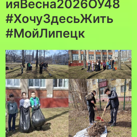
ияВесна2026ОУ48
#ХочуЗдесьЖить
#МойЛипецк