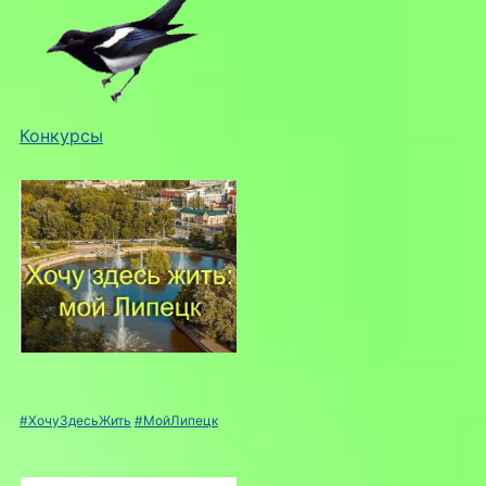
Конкурсы
#ХочуЗдесьЖить
#МойЛипецк