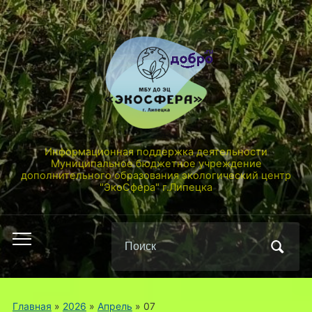
Информационная поддержка деятельности
Муниципальное бюджетное учреждение
дополнительного образования экологический центр
"ЭкоСфера" г.Липецка
Поиск
Переключить
по:
мобильное
меню
Главная
»
2026
»
Апрель
»
07