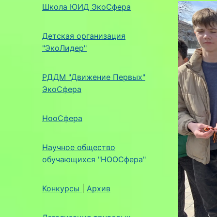
Школа ЮИД ЭкоСфера
Детская организация
"ЭкоЛидер"
РДДМ "Движение Первых"
ЭкоСфера
НооСфера
Научное общество
обучающихся "НООСфера"
Конкурсы
|
Архив