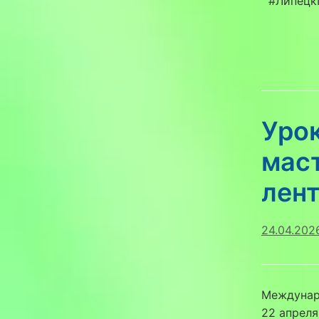
#Липецк
Уро
мас
лен
24.04.202
Междунар
22 апрел