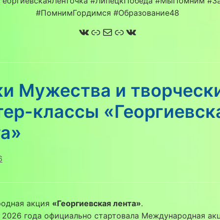
ГеоргиевскаяЛенточка #ЛипецкПобеда #МыПомним #З
#ПомнимГордимся #Образование48
ВКонтакте
Ссылка
Почта
Ссылка
ВКонтакте
ки Мужества и творческ
тер-классы «Георгиевск
та»
6
одная акция
«Георгиевская лента»
.
я 2026 года официально стартовала Международная ак