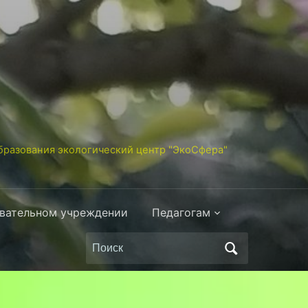
разования экологический центр "ЭкоСфера"
овательном учреждении
Педагогам
Поиск
по: