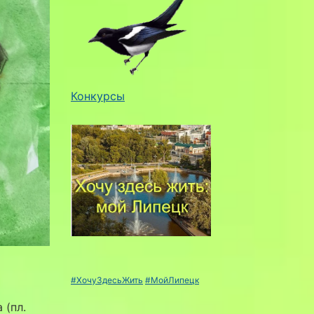
Конкурсы
#ХочуЗдесьЖить
#МойЛипецк
 (пл.