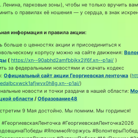
л. Ленина, парковые зоны), чтобы не только вручить вам
мнить о правилах её ношения — у сердца, в знак искре
ная информация и правила акции:
ь больше о ценностях акции и присоединиться к
овольческому корпусу можно на сайте движения:
Воло
ды
(
https://xn--90abhd2amfbbjkx2jf6f.xn--p1ai/
)
ть за федеральными новостями и скачать кодекс
и:
Официальный сайт акции Георгиевская ленточка
(
ht
edalbcxwck1afjwvx0h8g.xn--p1ai/
)
нальные новости и точки раздачи в нашей области:
Мо
цкой области
/
Образование48
встретим 9 Мая достойно. Мы помним. Мы гордимся!
#ГеоргиевскаяЛенточка #ГеоргиевскаяЛенточка2026
одовщинаПобеды #ЯпомнюЯгоржусь #ВолонтерыПобе