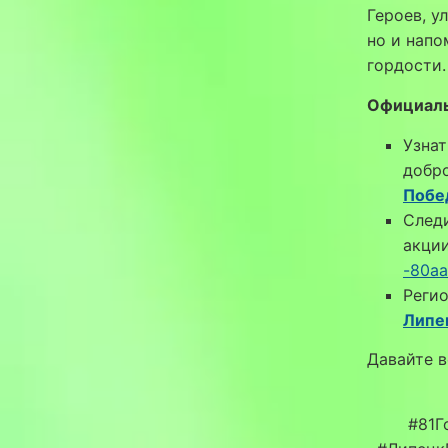
Героев, у
но и напо
гордости.
Официаль
Узнат
добр
Побе
Следи
акци
-80aa
Регио
Липе
Давайте 
#81Г