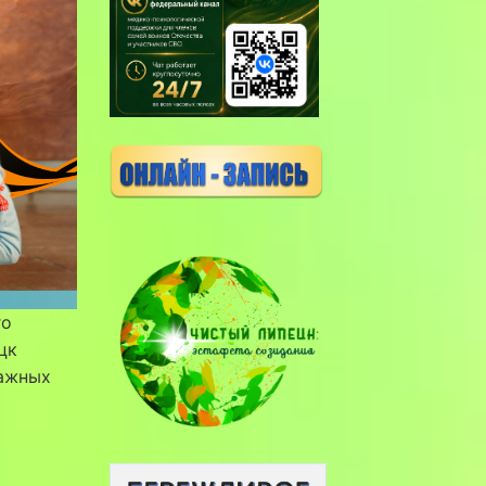
го
цк
важных
я