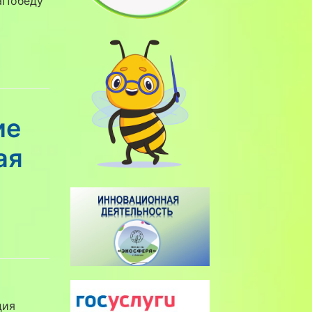
аПобеду
ие
ая
ция