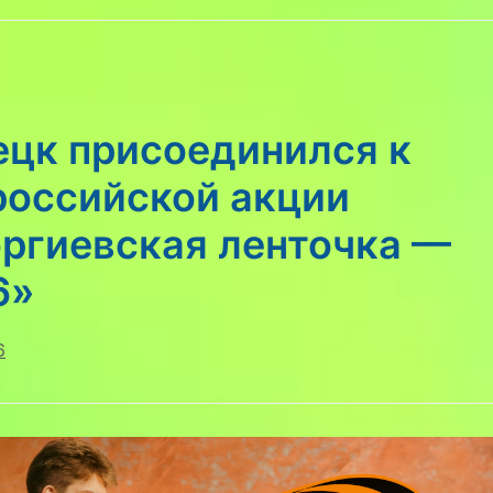
ецк присоединился к
российской акции
оргиевская ленточка —
6»
6