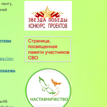
 ленту,
нней
нтеры
tps://xn-
лодежь
ды48